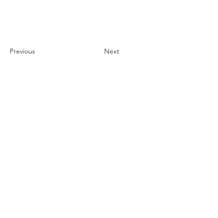
Previous
Next
כתובת : רחוב הפרסה 3, ירושלים
משרד:
2
02-624458
מייל :
office@docdance.com
בין שמיים לארץ
יהדות - תרבות - עכשיו