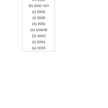
לפני 2010
(0)
0 פוסטים
2008
(1)
פוסט 1
2005
(1)
פוסט 1
2001
(3)
3 פוסטים
סרטונים
(6)
6 פוסטים
2003
(2)
2 פוסטים
2004
(1)
פוסט 1
2023
(4)
4 פוסטים
כתובת : רחוב הפרסה 3, ירושלים
משרד:
2
02-624458
מייל :
office@docdance.com
בין שמיים לארץ
יהדות - תרבות - עכשיו