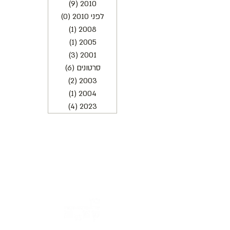
2010
(9)
9 פוסטים
לפני 2010
(0)
0 פוסטים
2008
(1)
פוסט 1
2005
(1)
פוסט 1
2001
(3)
3 פוסטים
סרטונים
(6)
6 פוסטים
2003
(2)
2 פוסטים
2004
(1)
פוסט 1
2023
(4)
4 פוסטים
כתובת : רחוב הפרסה 3, ירושלים
משרד:
2
02-624458
מייל :
office@docdance.com
בין שמיים לארץ
יהדות - תרבות - עכשיו