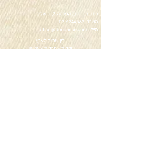
כתובת : רחוב הפרסה 3, ירושלים
משרד:
2
02-624458
מייל :
office@docdance.com
בין שמיים לארץ
יהדות - תרבות - עכשיו