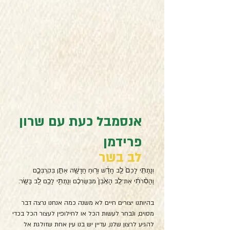
אנסמבל כעת עם שרון
פרידמן
לב בשר
וְנָתַתִּ֤י לָכֶם֙ לֵ֣ב חָדָ֔שׁ וְר֥וּחַ חֲדָשָׁ֖ה אֶתֵּ֣ן בְּקִרְבְּכֶ֑ם 
וַהֲסִ֨רֹתִ֜י אֶת־לֵ֤ב הָאֶ֙בֶן֙ מִבְּשַׂרְכֶ֔ם וְנָתַתִּ֥י לָכֶ֖ם לֵ֥ב בָּשָֽׂר׃
בהיותנו יצורים חיים לא משנה כמה אנחנו נרצה דבר 
מסוים, ונבחר לעשות הכל או לחילופין לעצור הכל בכדי 
להגיע לרצון שלנו, עדיין יש בנו עין אחת שזולגת אל 