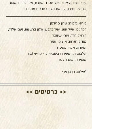
עבר תשוקה אחרת,אל מטרה אחרת, אל הדבר האסור 
שתמיד תפרק לנו את הלב לחדרים מנוגדים.
כוריאוגרפיה: שרון פרידמן
רקדנים: אייל עוגן, יאיר ברבש, אלון ברששת, נעם אלדר, 
דוראל חדד, אורי יששכר
מנהל חזרות: איציק  עמר
תאורה: אמיר קסטרו
תלבושות: ישעיהו רבינוביץ, עדי קרייף נבון
מוסיקה: נעם הלפר
*צילום: דן בן ארי
<< כרטיסים >>