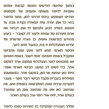
במשך שלושה חודשים נפגשה קבוצת אמנים
ואמניות ללימוד משותף ומעמיק של טקסטים
יהודיים העוסקים ביחס הרוחני להון. מתוך הלימוד
בחר כל אמן יצירה שלו המאירה נקודת מבט על
הנושא. בשלב הבא, נתבקש כל אמן לבחור את
אחת היצירות של עמיתיו וליצור לה 'קאבר' – ביצוע
מחודש בפרשנות אישית. כך נוצרה שרשרת של
יצירות המתגלגלות זו מזו, במעגל 'מהון להון'.
הביטוי הארמי 'מהון להון' מעט שונה מהביטוי
המקביל בשפת היומיום: 'מפה לשם'. בשפת היומיום
אנו מתכוונים לומר, התגלגלתי ממקום אחד למקום
אחר, בלי לשים לב כמעט. הביטוי הארמי אומר:
הייתי כאן ועכשיו אני כאן, במקום אחר. במשמעותו
המילולית בעברית מקבל הביטוי רובד נוסף – מעבר
למערכת ערכית שונה, המתבטאת בשאלת ההון. מה
שנחשב כאן אינו מה שנחשב שם; הון שמוערך
בעולם אחד, יהיה אולי חסר-ערך בעולם האחר.
תהליך העבודה המתגלגל בין היצירות כמוהו כלימוד