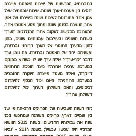
בחברותא. הפרשנות של יצירות האמנות מייצרת
יחסים בין מערכות-ערך שונות. איכות אמנותית אצל
אמן אחד מתורגמת לאיכות שונה ביצירתו של אמן
אחר, הנוצרת בסגנון שונה ומתוך מסע אמנותי אחר.
התערוכה מבקשת לעקוב אחרי התגלגלות 'הערך'
בשדות השונים ובעולמות אמנותיים שונים, מהון
להון: מהערך החומרי אל הערך הרוחני ובחזרה,
ומשניהם יחד אל האמנות ובחזרה. מה נותן ערך
לדבר 'יקר-ערך'? איזה ערך יש לו כשהוא ממוקם
במערכת ערכית אחרת? כיצד הופכת הרוחניות
ל'יוקרה', ואיזה מעמד מייצרת היוקרה החומרית
במערכת הרוחנית? האם יכול הכסף להיתרגם
לכיסופים, והאם השולחן הערוך יכול להיתרגם
ל'שולחן ערוך'?
זוהי השנה השביעית של הפרויקט הרב-תחומי של
בין שמיים לארץ, פרויקט משתנה שמחפש בכל
שנה את גבולותיו החדשים.
בשנת 2013 הנושא
המרכזי היה 'עכשיו עכשיו'; בשנת 2014 - 'נביא