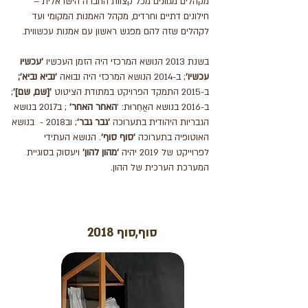
מקהלים מגוונים מכל קצוות החברה הישראלית –
חילונים דתיים וחרדים, מקהל האמנות המקומי ועד
לקהלים שזה להם מפגש ראשון עם אמנות עכשווית.
בשנת 2013 הנושא המרכזי היה הזמן העכשיו
'עכשיו
עכשיו'
; ב-2014 הנושא המרכזי היה נבואה
'נביא נביא';
ב-2015 התמקד הפרויקט במתודת הציטוט
'[שם, שם]'
;
ב-2016 בנושא האֲחֵרוּת: '
האחר האחר'
; ב2017 בנושא
הגבריות היהודית בתערוכה
'גבר גבר'
; וב2018 - בנושא
האוטופיה בתערוכה
'סוף סוף'
. הנושא העתידי
לפרוייקט של 2019 יהיה
'מהון להון'
ויעסוק בסוגיית
המערכת הערכית של ההון.
סוף,סוף 2018