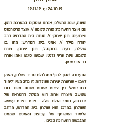
24.10.19 עד 19.11.19
השנה, שנת התש"פ, אנחנו עוסקים במערכת ההון.
עם
אוצר התערוכה: פורת סלומון // אוצר פרפורמנס
ואירועים: רונן יצחקי // מנחה בית המדרש: הרב
יהודה מילר // אמני בית המדרש: מתן בן
טולילה, רעיה ברוקנטל, רונן יצחקי, פורת
סלומון, עינת עריף גלנטי, שמעון פינטו ואמן אורח
דב אברמסון.
התערוכה 'מהון להון' מתגלגלת סביב שולחן, מאמן
לאמן - שרשרת יצירות שנולדות זו מזו; מעין 'לימוד
בחברותא' בין יצירות אמנות שונות. משב רוח
שנושב מיצירה אחת הוא מסלול ההמראה של
חברתה, חומר הגלם שלה - צבת בצבת עשויה.
השולחן במרכז הוא שולחן בית המדרש, מרחב
הלימוד המשותף של קבוצת האמנים שממנו
התגבשה התערוכה סביבו.