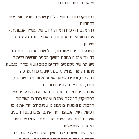
מלאת-רבדים ומרתקת.
הפרוייקט הרב-תחומי של 'בין שמיים לארץ' הוא ניסוי
בהתהוות.
זוהי מעבדה לפיתוח מודל חדש של עשייה אמנותית -
אמנות שנוצרת מתוך ובהשראת לימוד בית-מדרשי
משותף.
בשבע השנים האחרונות, בכל שנה מחדש - נפגשת
קבוצת אמנים מגוונת במשך מספר חודשים ללימוד
משותף של טקסטים יהודיים סביב נושא נבחר, ומגבשת
מתוך הלימוד פרוייקט שנתי שבמרכזו תערוכה
קבוצתית, וסביבו אירועי אמנות מגוונים: פרפורמנס,
שירה, התנבאות וצפייה בכוכבים.
עם השנים הולכת ומתגבשת הקבוצה הגרעינית של
הפרוייקט, הכוללת אמנים ואנשי תרבות מעולמות
תרבותיים ואמנותיים מגוונים, שמנסחים יחד את אופני
הפעולה של הקבוצה. יחד איתם הציגו במשך השנים
עשרות רבות של אמנים מהבכירים והבולטים ביותר
באמנות הישראלית.
באירועים השונים צפו במשך השנים אלפי מבקרים