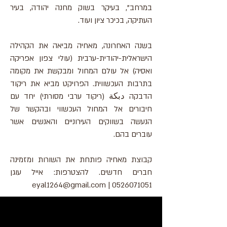
במרחב", בעיקר בשוק מחנה יהודה, בעיר
העתיקה, בכיכר ציון ועוד.
בשנה האחרונה, מאחיה מביאה את הקהילה
הישראלית-יהודית-ערבית (עולי צפון אפריקה
ואסיה) אל עולם המחול ומבקשת את מקומה
בתרבות העכשווית. הפרויקט מביא את ריקוד
הדבקה دبكة (ריקוד ערבי מסורתי) יחד עם
חיבורים אל המחול העכשווי ובהקשר של
הנעשה בשווקים העירוניים והאנשים אשר
עוברים בהם.
קבוצת מאחיה פותחת את השורות ומזמינה
חברים חדשים.
להצטרפות
: אייל עוגן
eyal1264@gmail.com
|
0526071051