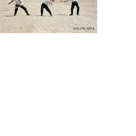
צילום: מורן מינץ
כתובת : רחוב הפרסה 3, ירושלים
משרד:
2
02-624458
מייל :
office@docdance.com
בין שמיים לארץ
יהדות - תרבות - עכשיו