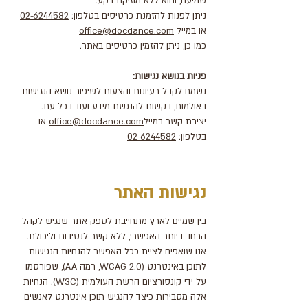
שמיעה, והוא ללא מוזיקת רקע.
ניתן לפנות להזמנת כרטיסים בטלפון:
02-6244582
או במייל
office@docdance.com
כמו כן, ניתן להזמין כרטיסים באתר.
פניות בנושא נגישות:
נשמח לקבל רעיונות והצעות לשיפור נושא הנגישות
באולמות, בקשות להנגשת מידע ועוד בכל עת.
יצירת קשר במייל
office@docdance.com
או
בטלפון:
02-6244582
נגישות האתר
בין שמיים לארץ מתחייבת לספק אתר שנגיש לקהל
הרחב ביותר האפשרי, ללא קשר לנסיבות וליכולת.
אנו שואפים לציית ככל האפשר להנחיות הנגישות
לתוכן באינטרנט (WCAG 2.0, רמה AA), שפורסמו
על ידי קונסורציום הרשת העולמית (W3C). הנחיות
אלה מסבירות כיצד להנגיש תוכן אינטרנט לאנשים