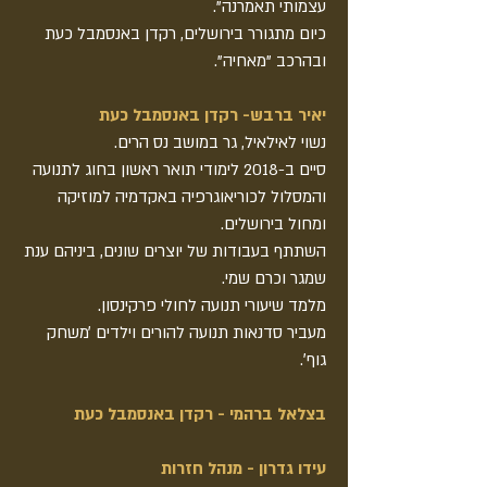
עצמותי תאמרנה".
כיום מתגורר בירושלים, רקדן באנסמבל כעת
ובהרכב "מאחיה".
יאיר ברבש- רקדן באנסמבל כעת
נשוי לאילאיל, גר במושב נס הרים.
סיים ב-2018 לימודי תואר ראשון בחוג לתנועה
והמסלול לכוריאוגרפיה באקדמיה למוזיקה
ומחול בירושלים.
השתתף בעבודות של יוצרים שונים, ביניהם ענת
שמגר וכרם שמי.
מלמד שיעורי תנועה לחולי פרקינסון.
מעביר סדנאות תנועה להורים וילדים ׳משחק
גוף׳.
בצלאל ברהמי - רקדן באנסמבל כעת
עידו גדרון - מנהל חזרות