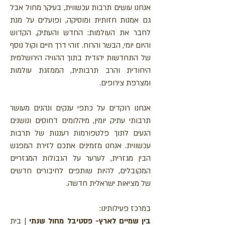
אנחנו עושים תרבות עכשווית, בעיקר מחול אבל
גם אמנות חזותית ומוסיקה, ופועלים על מנת
לחבר את העולמות: החדש והעתיק, הקדוש
והיום יומי, הבשר והרוח. זוהי דרך חיים וקול נוסף
של התחדשות יהודית בתוך ההוויה הירושלמית
היחודית והרב תרבותית, הממזגת עולמות
ומצרפת צירופים.
אנחנו רוקדים על כתפי ענקים ונהנים מעושר
תרבותי עתיק יומין, מיהלומים דחוסים ונושנים
הנעים לתוך פלטפורמות רעננות של תרבות
עכשווית.
אנחנו מזמינים אתכם לזירת המפגש
הבין מגזרית, לערער על הגבולות המגזריים
המקובלים, להיות שותפים לחיבורים חדשים
של מציאות ישראלית חדשה. ​
במרכז פעילותינו:
בין שמיים לארץ- פסטיבל מחול שנתי
| בית