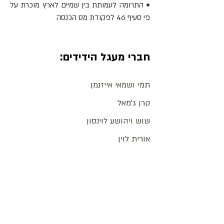
• התרומה לעמותת בין שמיים לארץ מוכרת על
פי סעיף 46 לפקודת מס הכנסה
חברי מעגל הידידים:
תמי ושמאי אייזנמן
קרן ג'מאל
שוש ויהושע לוינסון
אורית לוין
ג'יל ובארי לבנפלד
ג'ין קליצנר
ג'וזף ולילה גיטלר
רות קאמינגס