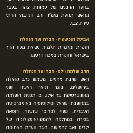
בוועד הרבנים של עמותת צהר. בעבר
מראשי תנועת מימ"ד ורב הקיבוץ הדתי
טירת צבי.
אביטל הוכשטיין- חברת ועד הנהלה
חוקרת ומלמדת תלמוד, נשיאת מכון הדר
בישראל וחוקרת במכון הרטמן.
הרב שלמה וילק- חבר ועד הנהלה
ראש ישיבת מחניים. משמש כרב קהילה
בירושלים. בוגר תואר ראשון ושני
מאוניברסיטת בר אילן, וכן תכנית השלמה
במחשבת ישראל ופילוסופיה באוניברסיטה
העברית. נשוי לפרופ' שושנה, רופאה
בכירה במחלקה להמטו/אונקולוגיה של
ילדים ואב לחמישה. חבר וועדת האתיקה