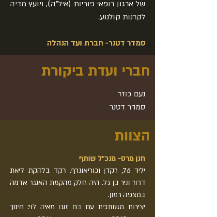
של ארגון רופאי פוריות (איל"ה), ויועץ מדיה
לקרנות קולנוע.
סמדר דטנר- חברת ועד הנהלה
חברי ועדת ביקורת
נעם כוזר
סמדר דטנר
הצוות
חנן מרס- מנכ"ל שותף
יליד 76, רקדן וכוריאוגרף. רקד בלהקת ליאת
דרור וניר בן גל. היה חלק מהקמת האנגר אדמה
במצפה רמון.
יצירות משותפת עם בת זוגו מאיה לוי: חינוך