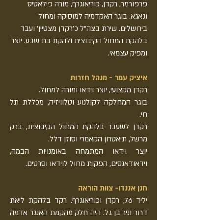
פרפורמר, רקדן, כוריאוגרף, מורה פילאטיס
וגאגא. בוגר האקדמיה למוסיקה ומחול
בירושלים. שירת בצה"ל כ'רקדן מצטיין' ועבד
בלהקת המחול הקיבוצית ולהקת בת שבע. יוצר
ומפיק עצמאי.
איציק עמר - מנהל חזרות
רקדן מקצועי, יוצר וידאו ומורה למחול.
בוגר המחלקה לקולנוע וטלוויזיה, מכללת תל
חי.
רקדן לשעבר בלהקת המחול הקיבוצית, ברק
מרשל, תיאטרון הקאמרי וסוזן דלל.
יוצר וידאו המתמחה באומנויות הבמה,
וידאודאנסים, הפקות מחול לוידאו וסרטים.
חנן אננדו- צוות הוראה
יליד 76, רקדן וכוריאוגרף. רקד בלהקת ליאת
דרור וניר בן גל. היה חלק מהקמת האנגר אדמה