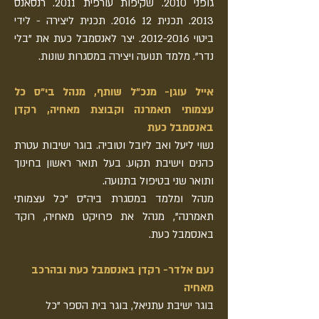
גופני 2010. שקיפות עורפית 2011. רנסאנס
2013. תכנית 12 2016. תכנית ליצירה - לידי
ביטוי
2012-2016
.
יצר לאנסמבל כעת את "בלי
נדר".
מלמד תנועה ויצירה במסגרות שונות.
אייל עוגן- מנכ"ל שותף, מנהל בי"ס כל
עצמותי תאמרנה וקבוצת מאחיה, רקדן
באנסמבל כעת
נשוי ליעל ואב ליובל וטוביה. בוגר ישיבות עטרת
כהנים וישיבת תקוע. בעל תואר ראשון בחינוך
ותואר שני בטיפול בתנועה.
מנהל ומלמד במסגרת ביה"ס "כל עצמותי
תאמרנה", מנהל את פרויקט מאחיה, רוקד
באנסמבל כעת.
נעם אלדר- רקדן באנסמבל כעת ובהרכב
מאחיה
בוגר ישיבת עתניאל, בוגר בית הספר "כל