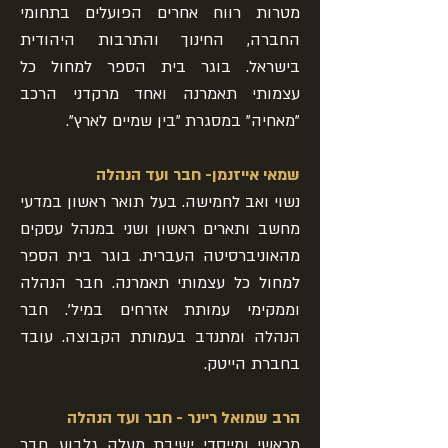
מטרות רווח אחרים הפועלים בתחומי
החברה, החינוך והתרבות היהודית
בישראל. בוגר בית הספר למחול כל
עצמותי תאמרנה ואחד מרקדני הרכב
"מאחיה" במסגרת "בין שמיים לארץ".
שמאי אייזנמן- חבר ועד הנהלה
נשוי ואב לחמישה. בעל תואר ראשון במדעי
מחשב ותארים ראשון ושני במנהל עסקים
מהאוניברסיטה העברית. בוגר בית הספר
למחול כל עצמותי תאמרנה. חבר הנהלה
וממקימי עמותת אזרחים במיל'. חבר
הנהלה ומתנדב בעמותת הקבוצה. עובד
בחברת הייטק.
הרב שמואל ריינר - חבר ועד הנהלה
מראשי ומייסדי ישיבת מעלה גלבוע, חבר