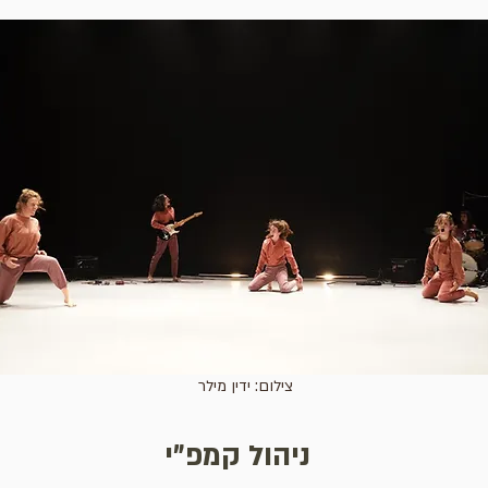
צילום: ידין מילר
ניהול קמפ"י