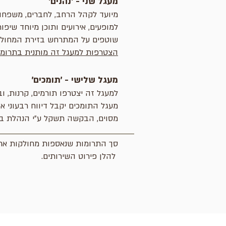
מעגל שני - ׳נהנים׳
מיועד לקהל הרחב, לחברים, משפחות
למופעים, אירועים ותוכן מיוחד שיפ
שוטפים על המתרחש בזירת המחול 
הצטרפות למעגל זה מותנית בתרומה שנתית בסכום לבחירה, החל
מעגל שלישי - ׳תומכים׳
למעגל זה יצטרפו תורמים, קרנות, ו
מעגל התומכים יקבל דיווח רבעוני 
מסוים, הבקשה תשקל ע״י הנהלת בנ
סך התרומות שנאספות מחולקות אחת
להלן פירוט השירותים.