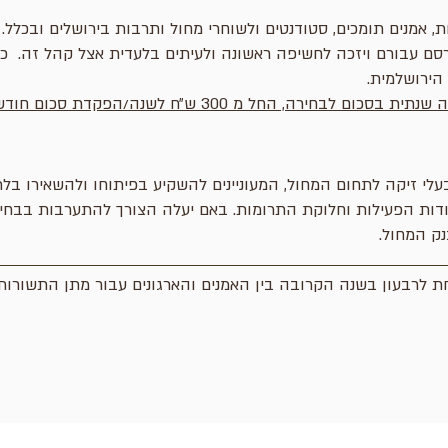
, אמנים תומכים, סטודנטים ולשוחרי מחול ותרבות בירושלים ובכלל.
ורסם עבורם ויזכה לחשיפה ראשונה ולעיתים בלעדית אצל קהל זה. כמו
הירושלמית.
 מ 300 ש״ח לשנה/הפקדת סכום חודשי של 25 ש״ח בחודש.
בעלי זיקה לתחום המחול, המעוניינים להשקיע בפיתוחו ולהשאירו בלת
אודות הפעילות וחלוקת התרומות. באם יעלה הצורך להתערבות בבחיר
ק המחול.
 לרבעון בשנה הקרובה בין האמנים והארגונים עבור מתן התשורות.