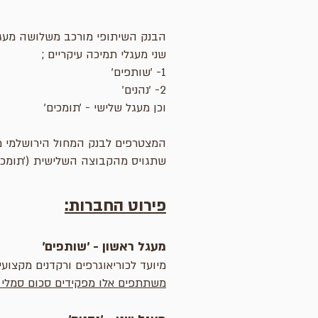
הבנק השיתופי מורכב משלושה מעג
שני מעגלי תמיכה עיקריים ;
1- ׳שותפים׳
2- ׳נהנים׳
וכן מעגל שלישי - ׳תומכים׳
המצטרפים לבנק המחול הירושלמי משנ
שתגויס מהקבוצה השלישית (׳תומכים
פירוט החברות:
מעגל ראשון - ׳שותפים׳
מיועד לכוריאוגרפים ורקדנים מקצוע
משתתפים אלו מפקידים סכום סמלי של 30 ש״ח בחודש/360 ש״ח