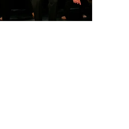
כתובת : רחוב הפרסה 3, ירושלים
משרד:
2
02-624458
מייל :
office@docdance.com
בין שמיים לארץ
יהדות - תרבות - עכשיו