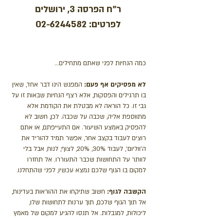
ר"ח הפרסה 3, ירושלים
לפרטים:
02-6244582
כמה הנחיות לפני שאתם מתחילים…
לא מפסיקים אף פעם:
המפגש הינו דבר אחד, שאין
בו תרגילים והפסקות, אלא רצף הנחיות שבאות זו על
גבי זו. כל הוראה לא מבטלת את הקודמת אלא
מתווספת אליה, שכבה על שכבה. לכן, חשוב לא
להפסיק באמצע השיעור. אם התעייפתם, או אתם
רוצים לעבוד בקצב אחר, אפשר תמיד להוריד את
ה'ווליום', לעבוד 30%, 20%, לצוף, לנוח, אבל בלי
לוותר על התחושות שכבר התעוררו. אל תחזרו
למקום בו הגוף שלכם נמצא עכשיו, לפני שהתחלנו.
הקשבה לגוף:
חשוב שתיקחו את ההוראות בעדינות,
אל תוך הגוף שלכם, תוך ערנות לתחושות שלו,
ליכולות, למגבלות. אל תנסו להגיע למקום של מאמץ