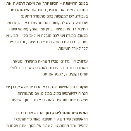
בפעם הראשונה – חפשו יותר את איכות התנועה, את
התחושה אליה אנו מכוונים, פחות את האינטנסיביות
בעבודה. לכו למקומות בהם מתעורר התענוג
שבתנועה, ולא למקומות בהם מתעורר כאב. שמרו על
החיבור להנאה במיוחד בזמן של מאמץ (מאמץ שונה
מכאב). במידה ויש לכם מגבלה או כאב פיזי – קבוע או
זמני – דברו עם המורה בתחילת השיעור, והיו ערניים
לכך לאורך השיעור.
ערנות:
היו ערניים. קבלו השראה מהמורה ומשאר
האנשים בחדר. היו ערניים לאנשים שסביבכם. לחלל
שהם זקוקים לו, למגע אם יש.
שקט:
בזמן השיעור אנחנו לא מדברים. אלא אם כן יש
הנחיה להשתמש בקול, במילים. אם מתעוררות
שאלות אתם מוזמנים להעלות אותם בסוף השיעור.
המפגשים מתחילים בזמן:
ההימצאות בדקות
הראשונות של השיעור חשובה מאוד כדי שתוכלו
להפיק יותר מהמפגש, ולשמור על הגוף. אתם מוזמנים