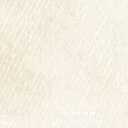
בין שמיים לארץ
כתובת : 
יהדות - תרבות - עכשיו
משרד: