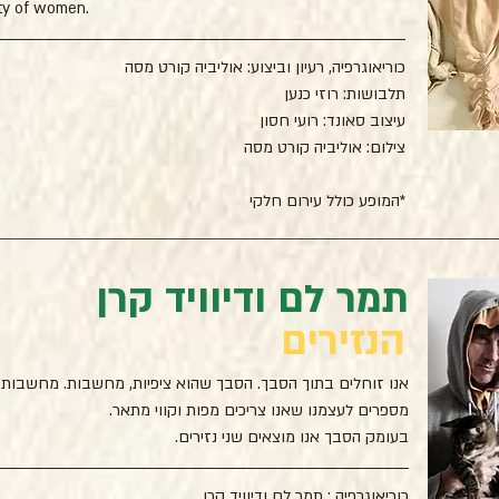
ity of women.
כוריאוגרפיה, רעיון וביצוע: אוליביה קורט מסה
תלבושות: רוזי כנען
עיצוב סאונד: רועי חסון
צילום: אוליביה קורט מסה
*המופע כולל עירום חלקי
תמר לם ודיוויד קרן
הנזירים
אנו זוחלים בתוך הסבך. הסבך שהוא ציפיות, מחשבות. מחשבות ו
מספרים לעצמנו שאנו צריכים מפות וקווי מתאר.
בעומק הסבך אנו מוצאים שני נזירים.
כוריאוגרפיה : תמר לם ודיוויד קרן