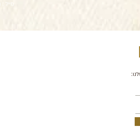
מייל :
m
נו: