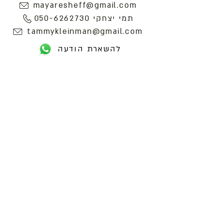
mayaresheff@gmail.com
תמי יצחקי 050-6262730
tammykleinman@gmail.com
להשארת הודעה
כתובת : רחוב הפרסה 3, ירושלים
משרד:
2
02-624458
מייל :
office@docdance.com
בין שמיים לארץ
יהדות - תרבות - עכשיו