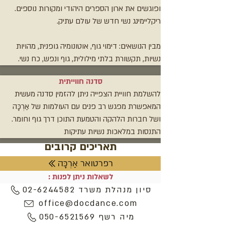
ופוגשים את ארון הספרים היהודי ומקורות נוספים.
ריקליימינג נשי חדש של עולם עתיק.
מבין הנושאים: דימוי גוף, אוטונומיה גופנית, מהויות
נשיות, תקשורת בלתי מילולית, גוף ונפש, כח נשי.
סדנה חווייתית
להשלמת חוויית הצפייה ניתן להזמין סדנה מעשית
המאפשרת מפגש רב פנים עם העולמות של אַרְכָּה
ושל חברות הלהקה והטמעת התוכן דרך גוף וחומר.
התנסות במלאכות נשיות עתיקות
תאריכים קרובים
רפרטואר אַרְכָּה
לשאלות ניתן לפנות :
סיון מנהלת משרד 02-6244582
office@docdance.com
מיה רשף 050-6521569