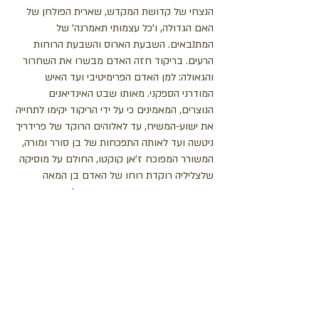
הנצחי של קדושת המקדש, שארית הפולחן של
האם הגדולה, ו'כל עצמותי תאמרנה' של
המתנבאים. השבעת הארוס והשבעת הרוחות
הרעים. בריקוד חזה האדם מבשרו את השחרור
והגאולה: למן האדם הפרימיטיבי ועד האיש
המודרני הספקני. מאותו שבט האינדיאנים
הנוצרים, המאמינים כי על ידי הריקוד יקימו לתחייה
את ישוע-המשיח, עד לאלוהים הרוקד של פרידריך
ניטשה ועד לאותה התפכחות של בן סורר ומורה,
המשורר המפוכח ז’אן קוקטו, החולם על מוסיקה
שלצליליה רוקדת רוחו של האדם בן המאה
העשרים את ריקודיה הטהורים והעליזים ביותר.
ועם כל קרבתה אל הפרימיטיבי הנצחי תהא
האמנות הזאת ודאי לעולם ועד, האמנות
הפרובלמטית ביותר, הקרובה ביותר לאדמה
והשואפת לעולם להינתק ממנה. בתפישה הפשוטה
ביותר, בתפישת הנשיות הנצחית והעממית
הבריאה של לה-ארגנטינה, בתפישה החצרונית,
המנייריסטית, של הבלט, ובתפישה הפסיכולוגית