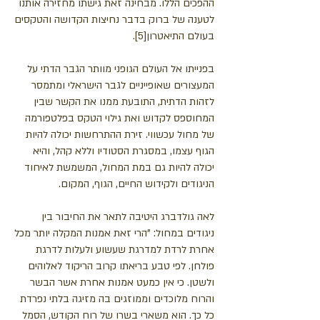
ההפכים הללו. מבחינה זאת גישתו מחזירה אותנו
לטענה של ברוק בדבר נחיצות הקדושה והטקסים
בעולם התיאטרון[5].
בפנייתו אל העולם הגופני מוותר הגבר הדתי על
המעצורים שאופייניים לגבר הישראלי ומתמסר
לזהות הדתית, התובעת ממנו את הקשר שבין
המחוספס לקדוש ואת גילוי הטקס בפלטפורמה
של מחול עכשווי. זירת ההתרחשות יכולה להיות
הגוף עצמו, במסגרת הסטודיו וללא קהל, והיא
יכולה להיות גם במת המחול, המשמשת לאיחוד
הניגודים ולקידוש החיים, הגוף, המקום.
לאה גולדברג היטיבה לתאר את החיבור בין
ניגודים במחול: "הרי זאת אמנות המקלה יותר מכל
אחרת לרדת למדרגת שעשוע ולעלות לדרגת
פולחן. לפי טבע בריאתו קרוב הריקוד לאלוהים
ולשטן. כי אין כמעט אמנות אחרת אשר הבשר
והרוח מלוכדים וממוזגים בה מזיגה בלתי נפרדת
כל כך. הוא משארי בשרו של רוח הקודש, הסמל