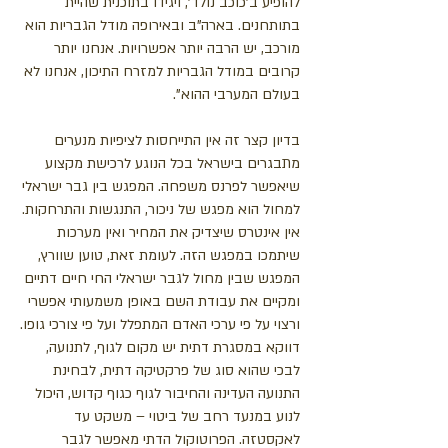
להופיע ב'כוכב נולד', ויגידו בתוכנית שהיית
בתותחנים. בארה"ב ובאירופה מודל הגבריות הוא
מורכב, יש הרבה יותר אפשרויות. אנחנו יותר
קרובים במודל הגבריות למזרח התיכון, אנחנו לא
בעולם המערבי ההוא".
בדיון קצר זה אין התייחסות לציפיות מנערים
מתבגרים בישראל בכל הנוגע לרכישת מקצוע
שיאפשר לפרנס משפחה. המפגש בין גבר ישראלי
למחול הוא מפגש של ניכור, התנגשות והתרחקות.
אין אינטרס שיצדיק את המחיר ואין מערכות
שיתמכו במפגש הזה. לעומת זאת, טוען שוורץ,
המפגש שבין מחול לגבר ישראלי החי חיים דתיים
ומקיים את עבודת השם באופן משמעותי אפשרי
ורצוי על פי ערכי האדם המתפלל ועל פי צורכי גופו.
דווקא במסגרת דתית יש מקום לגוף, לתנועה,
לבכי שהוא סוג של פרקטיקה דתית, לבחינת
התנועה העדינה והחיבור לגוף כגוף קדוש, היכול
לנוע במנעד רחב של ביטוי – משקט עד
לאקסטזה. הפרוטוקול הדתי מאפשר לגבר