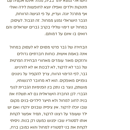
הישראלי נמצא יותר בבית, מנהל אינטראקציה עם
תינוקות וילדים ואפילו יוצא לחופשות לידה ואולי
אף מתרגל יוגה. ועדיין, על פי הגישה הרווחת,
הגבר הישראלי נמנע ממחול. זה הגבול. לעיסוק
במחול יש דימוי שלילי בקרב גברים ישראלים והם
רואים בו איום על דמותם.
הבחירה של גבר פרטי מסוים לא לעסוק במחול
אינה באמת אישית. כוחות חברתיים גדולים
וחזקים מאוד עומדים מאחורי הבחירה הפרטית
של גבר לא לרקוד, לא לבכות או לא להרגיש.
גבר, לפי הדימוי הרווח, צריך להקפיד על גינונים
גופניים מאופקים. הוא לא מחובר לרגשותיו,
מושתק, נוצר בו נתק בין הפנימיות הגברית לגוף
הגברי. לכן החברה הישראלית גם לא תשלח את
בניה לחוג למחול ולא תייצר לילדים-בנים מקום
שבו יוכלו לרקוד. אין ציפייה שבנים ירקדו ואם יש
ילד שעומד על רצונו לרקוד, תמיד אפשר לקחת
אותו לסטודיו שבו יפגוש כמעט רק בנות. ניסיתי
לקחת את בני לסטודיו למחול והוא כמובן ברח,