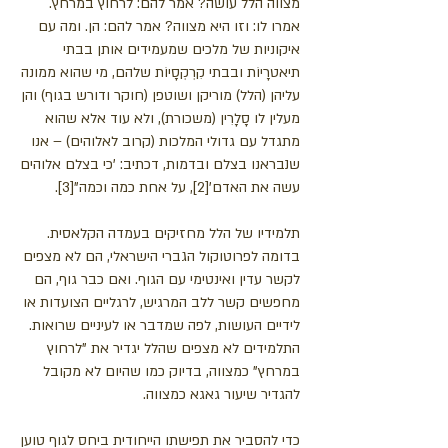
מצווה הלל עושה? אמר להם: לרחוץ במרחץ.
אמרו לו: וזו היא מצווה? אמר להם: הן. ומה עם
איקוניות של מלכים שמעמידים אותן בבתי
תיאטרָיוֹת ובבתי קִרְקְסָיוֹת שלהם, מי שהוא ממונה
עליהן (הלל) מוריקן ושוטפן (חוקר ודורש בגוף) והן
מעלין לו סָלָרִין (משכורת), ולא עוד אלא שהוא
מתגדל עם גדולי המלכות (קרוב לאלוהים) – אנו
שנבראנו בצלם ובדמות, דכתיב: 'כי בצלם אלוהים
עשה את האדם'[2], על אחת כמה וכמה"[3].
תלמידיו של הלל מחזיקים בעמדה הקלאסית.
בדומה לפרוטוקול הגברי הישראלי, הם לא מצפים
לקשר עדין ואינטימי עם הגוף. ואם כבר גוף, הם
מחפשים קשר ללב המרגיש, לרגליים הצועדות או
לידיים העושות, לפה שמדבר או לעיניים שרואות.
התלמידים לא מצפים שהלל יגדיר את "לרחוץ
במרחץ" כמצווה, בדיוק כמו שהיום לא מקובל
להגדיר שיעור גאגא כמצווה.
כדי להסביר את תפישתו הייחודית ביחס לגוף טוען