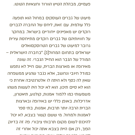
פעמיים, מבהלת הטייץ הוורוד וחצאיות הטוטו.
מיעוט של גברים העוסקים במחול הוא תופעה
כלל עולמית. עם זאת, ליחס של החברה לגברים
רוקדים יש מאפיינים ייחודיים בישראל. במחקר
על חוויותיהם של גברים רוקדים מתייחסת עירית
גרובר למיעוט של גברים הטרוסקסואלים
ישראלים בתחום המחול[1]. "בחברה הישראלית –
המודל של הגבר הוא החייל הגברי. זה שונה
מאירופה או מארצות הברית, שם חייל לא נתפש
כמודל חיובי ונחשב, אלא כגבר שהגיע ממשפחה
שאין לה כסף ולא היתה לו אלטרנטיבה אחרת כי
הוא לא סיים תיכון. הוא לא יכול היה לעשות משהו
משמעותי כמו ללמוד אמנות, קולנוע, תיאטרון,
אדריכלות. באופן כללי יש באירופה ובארצות
הברית הרבה יותר תרבות, אמנות, בתי ספר
לאמנות ולמחול. מי ששם קשור בצבא, לא יכול
להיכנס לשום מקום תרבותי ציבורי. פה זה בדיוק
הפוך, רק אם היית בצבא אתה יכול אחרי זה