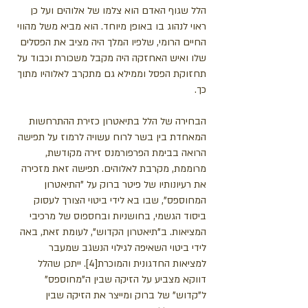
הלל שגוף האדם הוא צלמו של אלוהים ועל כן
ראוי לנהוג בו באופן מיוחד. הוא מביא משל מהווי
החיים הרומי, שלפיו המלך היה מציב את הפסלים
שלו ואיש האחזקה היה מקבל משכורת וכבוד על
תחזוקת הפסל וממילא גם מתקרב לאלוהיו מתוך
כך.
הבחירה של הלל בתיאטרון כזירת ההתרחשות
המאחדת בין בשר לרוח עשויה לרמוז על תפישה
הרואה בבימת הפרפורמנס זירה מקודשת,
מרוממת, מקרבת לאלוהים. תפישה זאת מזכירה
את רעיונותיו של פיטר ברוק על "התיאטרון
המחוספס", שבו בא לידי ביטוי הצורך לעסוק
ביסוד הגשמי, בחושניות ובחספוס של מרכיבי
המציאות. ב"תיאטרון הקדוש", לעומת זאת, באה
לידי ביטוי השאיפה לגילוי הנשגב שמעבר
למציאות החדגונית והמוכרת[4]. ייתכן שהלל
דווקא מצביע על הזיקה שבין ה"מחוספס"
ל"קדוש" של ברוק ומייצר את הזיקה שבין