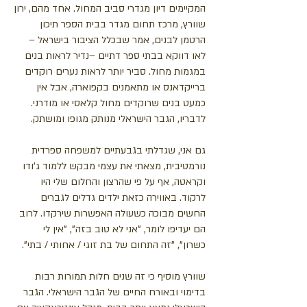
המקיימים דיון מגדרי סביב המחול. אחד מהם, ירון
שוורץ, מרכז תחום מגדר בבית הספר תיכון
הרטמן לבנים, אמר שבכלל הציבור בישראל –
לאו דווקא בבתי ספר דתיים –נדיר לראות בנים
במגמות מחול. סביר יותר לראות נערים רוקדים
ברייקדאנס או מתאמנים בקפוארה, אבל אין
כמעט בנים שרוקדים מחול קלאסי או מודרני.
לדבריו, הגבר הישראלי מנותק מגופו ומושתק.
גם אני, שגדלתי בגבעתיים למשפחה ספרדית
נורמטיבית, מצאתי את עצמי מבקש ללמוד ג'ודו
וקראטה, אף על פי שהרצון והחלום שלי היו
לרקוד. באווירה כזאת ילדים גדלים לגברים
החשים מבוכה כשעולה האפשרות שירקדו. לרוב
הם יעדיפו לומר, "אני לא טוב בזה", "אין לי
כשרון", "זה התחום של בת זוגי / אחותי / בתי".
שוורץ מוסיף כי זה שנים חלות תמורות רבות
בדימוי ובאורח החיים של הגבר הישראלי. הגבר