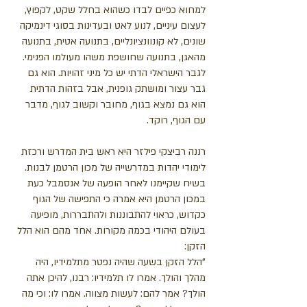
למחוא כפיים לבדו כשהוא בחלל שקט, לקפוץ,
לעצום עיניים, לנוע לאט ובעדינות בסוגי דינמיקה
שונים, לא קונוונציונליים, בתנועה אטית, בתנועה
מהאגן, בתנועה שחושפת משהו מעולמו הפנימי.
לגבר הישראלי הדתי יש כל מיני זהויות. הוא גם
גבר עצור ומושתק גופנית, אבל בזהות הדתית
הוא גם נמצא בגוף, מחובר וקשוב לגוף, מדבר
עם הגוף, רוקד.
רננה רביצקי פילזר היא ראש בית המדרש ורכזת
לימודי יהדות במדרשייה של מכון הרטמן לבנות.
בשיח שקיימנו לאחר הופעה של אנסמבל כעת
במכון הרטמן היא אמרה כי התפישה של הגוף
כקדוש, כראוי להתבוננות ולהתבררות, מופיעה
בעולם היהודי בכמה מקורות. אחד מהם הוא הלל
הזקן:
"הלל הזקן בשעה שהיה נפטר מתלמידיו, היה
מהלך והולך. אמרו לו תלמידיו: רבנו, להיכן אתה
הולך? אמר להם: לעשות מצווה. אמרו לו: וכי מה