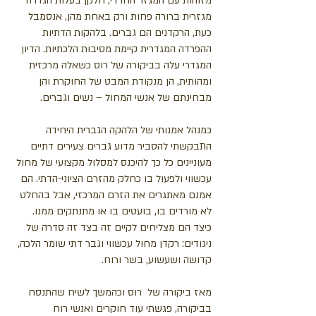
מזוהות עם המגזר החרדי, חלקן בעלות הגדרה
מגזרית ברורה פחות ורק באחת מהן, אנסמבל
כעת, הרקדנים הם גברים. בלהקות הדתיות
ההפרדה המגדרית קיימת מסיבות הלכתיות. הדיון
המגדרי עלה בביקורה של רוס כשאלה מרכזית
ומהותית, הן מנקודת המבט של החוקרת והן
מבחינתם של אנשי המחול – נשים וגברים.
כמנהל אמנותי של הלהקה הגברית היחידה
התבקשתי להסביר מדוע גברים צעירים דתיים
מעוניינים כל כך להיכנס למסלול מקצועי של מחול
עכשווי ולפעול בו כחלק מהזרם הציוני-הדתי. הם
אמנם מאתגרים את הזרם המרכזי, אבל בהחלט
לא מורדים בו, בועטים בו או מתנתקים ממנו.
כיצד הם מצליחים לקיים זה בצד זה סדרה של
ניגודים: רקדן מחול עכשווי וגבר דתי שומר הלכה,
קדושה ושעשוע, בשר ורוח.
מאז ביקורה של רוס וכהמשך לשיח שהתנסח
בביקורה, פגשתי עוד חוקרים ואנשי רוח