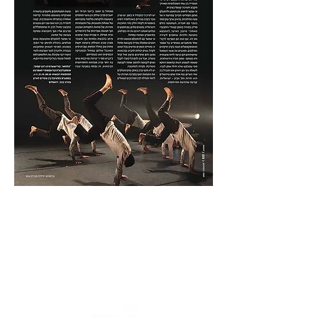
כתובת : רחוב הפרסה 3, ירושלים
משרד:
2
02-624458
מייל :
office@docdance.com
בין שמיים לארץ
יהדות - תרבות - עכשיו