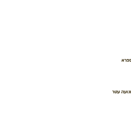
ספרא
נועה עטר