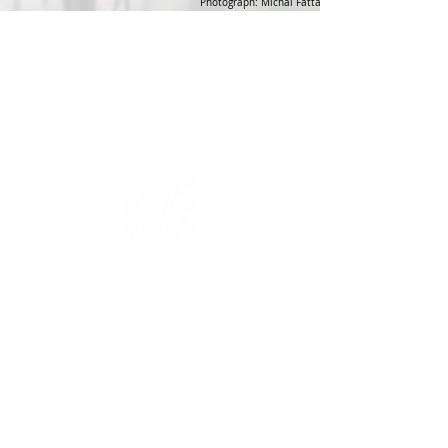
Photograph: Michal Fattal
כתובת : רחוב הפרסה 3, ירושלים
משרד:
2
02-624458
מייל :
office@docdance.com
בין שמיים לארץ
יהדות - תרבות - עכשיו