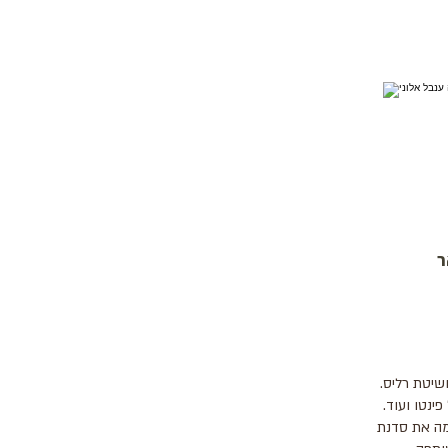
ר
שיטת רליס.
פינטו ועוד.
מה את סדנת