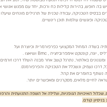
 בה חופש, בהירות קלילות כח ורכות, יחד עם מפגש אנושי איש
ים בבסיס הטכניקה, עבודה טכנית של תרגילים מונחים שיעלו 
יקה ופוגשים עולמות תוכן ריגשיים.
תיה בשדה המחול המקצועי כפרפורמרית וכיוצרת ועל
גה, קונטקט אימפרוביזציה , Bmc ושיאצו .
מנגנונים באלתור, נתרגל קשב אחר מבנה השלד דרכו זורמים כ
ל, דרכו נעמיק ונשכלל את הטכניקה והפרפורמנס.
ה נשתף בחומרים את קהל.
ראה לחיים מלאים, מסקרנים ומאפשרים יותר.
, שכלול האיכויות הגופניות, וצלילה אל השפה התנועתית והרפר
בניסיון קודם.