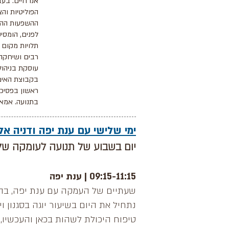
אנו חיים. בע
הפוליטיות וה
ההשפעות ההדדי
לפנים, הומסיק
תלויות מקום 
רבים ושיחקה
עוסקת בניהול
בקבוצת האימ
ראשון בפסיכו
בתנועה. אמא ל
ימי שלישי עם ענת יפה ודניה אלרז 0-14:00
יום בשבוע של תנועה לעומקה של
09:15-11:15 | ענת יפה
שעתיים של העמקה עם ענת יפה, בהן 
נתחיל את היום בשיעור יוגה בסגנון וי
טיפוח היכולת לשהות בכאן והעכשיו, 