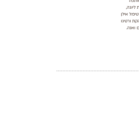
שותפה
ליוגה,
יפול אילן
bo. מורה בלהקת ורטיגו
 ואנה.