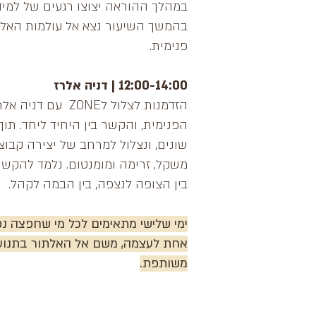
במהלך ההוראה יצוצו רגעים של למיד
בהמשך השיעור נצא אל עולמות האלתו
פנימית.
12:00-14:00 | דניה אלרז
הזדמנות לצלול ל
הפנימית, והקשר בין היחיד ליחד. תוך
שונים, ונצלול למרחב של יצירה קבוצ
משקל, זרימה ומומנטום. נלמד להקשי
בין הצופה לנצפה, בין הבמה לקהל.
ימי שלישי מתאימים לכל מי שחפצה נ
אחת לעצמה, משם אל האלתור בתנועה
משותפת.