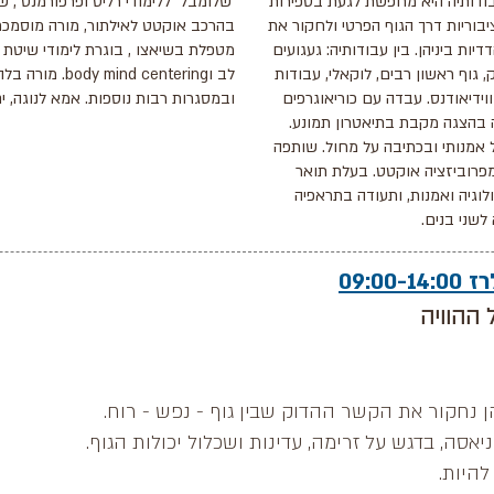
בודותיה היא מחפשת לגעת בספירות
׳שלומבל׳ ללימודי רליס ופרפורמנס , 
ציבוריות דרך הגוף הפרטי ולחקור את
בהרכב אוקטט לאילתור, מורה מוסמכת 
ות ביניהן. בין עבודותיה: געגועים
מטפלת בשיאצו , בוגרת לימודי שיטת ט
, גוף ראשון רבים, לוקאלי, עבודות
לב וdy mind centering
ווידיאודנס. עבדה עם כוריאוגרפים
ובמסגרות רבות נוספות. אמא לנוגה, ים
 בהצגה מקבת בתיאטרון תמונע.
 אמנותי ובכתיבה על מחול. שותפה
פרוביזציה אוקטט. בעלת תואר
לוגיה ואמנות, ותעודה בתראפיה
שני בנים.​​
09:0
 ההוויה
נחקור את הקשר ההדוק שבין גוף - נפש - רוח.
ניאסה, בדגש על זרימה, עדינות ושכלול יכולות הגוף.
להיות.