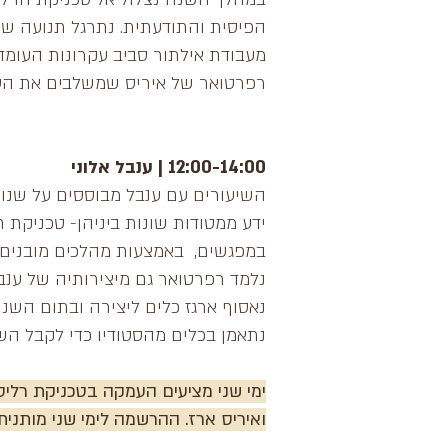
הפיסית והתודעתית. נתרגל תנועה שיש
מעבודת אילתור סביב עקרונות העומד
רפרטואר של איריס שמשלבים את הטכנ
12:00-14:00 | ענבל אלוני
השיעורים עם ענבל מבוססים על שנו
ידע ממטודות שונות ביניהן- טכניקת רליס , יו
במפגשים, באמצעות מהלכים מובנים ו
נלמד רפרטואר גם מיצירותיה של ענב
נאסוף ארגז כלים ליצירה ובתום השנ
נתאמן בכלים מהסטודיו כדי לקבל הש
ימי שני מציעים העמקה בטכניקת רליס
ואיריס ארז. ההרשמה לימי שני מותנית 