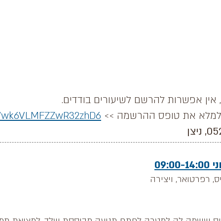
, אין אפשרות להרשם לשיעורים בודדים.
 למלא את טופס ההרשמה >>
gle/wk6VLMFZZwR32zhD6
09:
, רפרטואר, ויצירה
יס ששמה לה למטרה לפתח תנועה מבוססת שלד, למציאת תמיכ