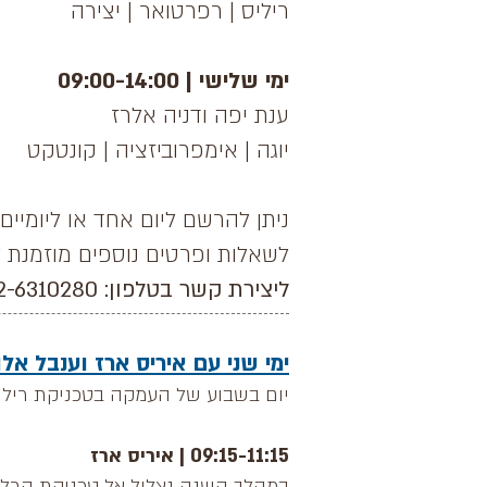
ריליס | רפרטואר | יצירה
ימי שלישי | 09:00-14:00
ענת יפה ודניה אלרז
יוגה | אימפרוביזציה | קונטקט
ניתן להרשם ליום אחד או ליומיים
לשאלות ופרטים נוספים מוזמנת
ליצירת קשר בטלפון: 052-6310280, ניצן
ימי שני עם איריס ארז וענבל אלוני 00-14:00
יום בשבוע של העמקה בטכניקת ריליס
09:15-11:15 | איריס ארז
במהלך השנה נצלול אל טכניקת הרל