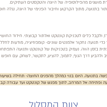
ת מושגים מהפילוסופיה של היוגה והטקסטים העתיקים.
ר בתנועה, מתוך הקרקוע וחיבור הפנימי של היוגה, נגלה חופ
ZONE עם דניה אלרז, ולקבל כלים לטכניקת קונטקט ואלתור קבוצתי. חידוד
 כדי תנועה נחקור אלמנטים שונים- קומפוזיציה, מודעות לחלל,
תית בזמן הווה. נעמיק בטכניקות של קונטקט ותנועה התפתחותי
ב ולהביע דרך הגוף, לתמוך, להציע, לתקשר, לשחק. עם חופש
פשה בתנועה. היום בנוי כמהלך מהפנים החוצה- תחילה בשיעו
 ופתיחה אל המרחב, לתוך מפגש של קונטקט ועד עבודה קבוצת
צוות המסלול