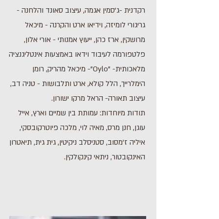
רקדנית -ג'סמין אגמה, עיצוב סאונד והלחנה -
גריגורי לומיזה, וידיאו ארט והקרנה - מיכאל
מרושקין, ארז כהן, ייעוץ אמנותי - אורי אלון,
פלטפורמה לעיבוד וידאו באמצעות אינטליגנציה
מלאכותית- "Oylo"- מיכאל מהריק, רומן
הימלרייך, הלל קולא, ארט ותלבושות - טניה דב,
עיצוב תאורה- הראל מרקו ישורון.
תודות מיוחדות: עמותת בין שמיים וארץ, אייל
עוגן, חנן מרס, מאיה לוי, מלכה פיוטרקובסקי,
איליה ז'מסוב, סטניסלב ניקיטין, גית גית, תיאטרון
האינקובטור, ניתאי קינקולקין.