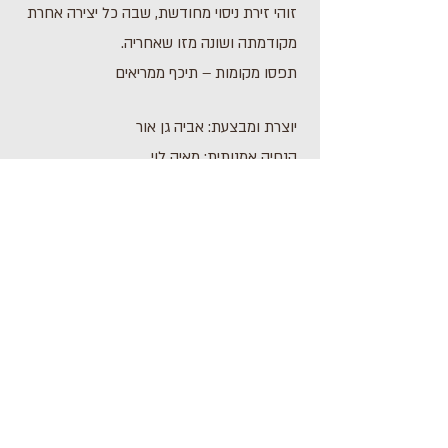
זוהי זירת ניסוי מחודשת, שבה כל יצירה אחרת
מקודמתה ושונה מזו שאחריה.
תפסו מקומות – תיכף ממריאים
יוצרת ומבצעת: אביה גן אור
הנחיה אמנותית: מאיה לוי
באדיבות חלל החזרות: אולפן למחול מנשה
לתוכנית הבאה
לתוכנית הקודמת
כתובת : רחוב הפרסה 3, ירושלים
משרד:
2
02-624458