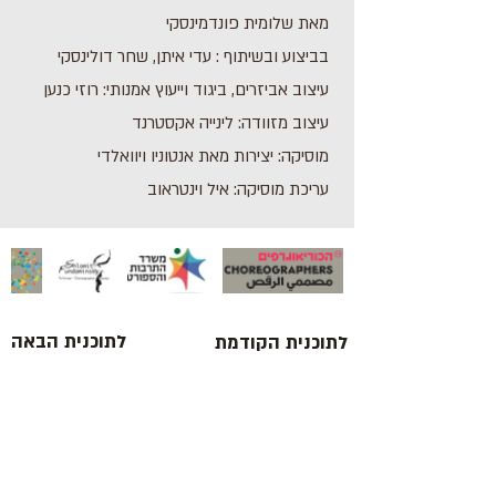
מאת שלומית פונדמינסקי
בביצוע ובשיתוף : עדי איתן, שחר דולינסקי
עיצוב אביזרים, ביגוד וייעוץ אמנותי: רוזי כנען
עיצוב מזוודה: לינייה אקסטרנד
מוסיקה: יצירות מאת אנטוניו ויוואלדי
עריכת מוסיקה: איל וינטראוב
לתוכנית הבאה
לתוכנית הקודמת
כתובת : רחוב הפרסה 3, ירושלים
משרד:
2
02-624458
מייל :
office@docdance.com