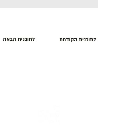
לתוכנית הבאה
לתוכנית הקודמת
כתובת : רחוב הפרסה 3, ירושלים
משרד:
2
02-624458
מייל :
office@docdance.com
בין שמיים לארץ
יהדות - תרבות - עכשיו