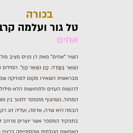
בכורה
טל גור ועלמה קר
אחים
השיר "אחים" מאת דן פגיס מציב מולנו
נִשְׁאַר בַּשָּׂדֶה. קַיִן נִשְׁאַר קַיִן". המי
מבראשית השאירו מקום למוזיקה ש
לרגשות העזים ולתחושות הלא-מילוליו
המחול, כשהגוף מתמסר לתווך בין מש
הבמה היא שדה, אדמה, ועליה זוג רקד
בתפקיד המספר אשר יוצרים מרחב 
האחאות הגולמית שהסתיימה ברצח ה