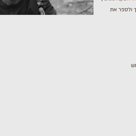
ך ולספר את
ש