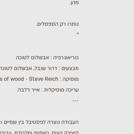
מהן.
נותרו רק הספסלים.
"
כוריאוגרפיה : אבשלום לטוכה
מבצעים : דרור שובל, אבשלום לטוכה
מוסיקה : Music for pieces of wood - Steve Reich
עריכה מוסיקלית : אייר דלבה
---
העבודה נוצרה לפסטיבל בין שמיים 
היצירה קווים, רשתות ומלכודת, עבוד