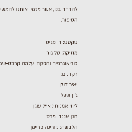
להדהד בנו, אשר מזמין אותנו להמשי
הסיפור.
טקסט: דן פגיס
מוזיקה: טל גור
כוריאוגרפיה והפקה: עלמה קרבט-שמ
רקדנים:
יאיר דולן
ג׳ון שעל
ליווי אמנותי: אייל עוגן
חנן אננדו מרס
הלבשה: קורינה פריימן