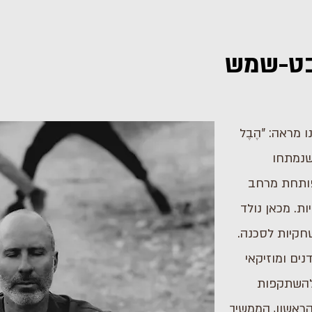
בט-שמש
 מראה: "הֶבֶל
לים שנמתחו
פותחת מרחב
ת. מכאן נולד
חקיות לסכנה.
נים ומוזיקאי
להשתקפות
ראשון, הממשיך