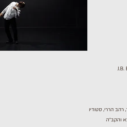
 רהב הררי, סטודיו
בא והקב״ה