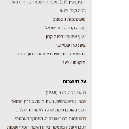
רובינשטיין (UK), מעיין חורש, מירב דגן, דניאל
גליה קינד ולואי
משתתפות נוספות:
עטרה קדשה בת ישראל
ייעוץ אמנותי: דפנה קרון
ציור: קרן שפילשר
בהשראת שתי נשים רצות על החוף פבלו
פיקאסו 1922
על היוצרות
דניאל גליה-קינד (1985)
אמא, כוריאוגרפית, אשת חינוך. בוגרת התואר
השני באוניברסיטת ארטז לאמנויות הולנד,
בהתמחות בכוריאוגרפיה. המחקר האמנותי
הנוכחי שלה מתמקד בידע האמהי הפיזי ושפות