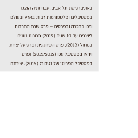
באוניברסיטת תל אביב. עבודותיה הוצגו
בפסטיבלים ופלטפורמות רבות בארץ ובעולם
וזכו בהכרה ובפרסים – פרס שרת התרבות
ליוצרים עד 10 שנים (2019) תחרות גוונים
במחול (2013), פרס השחקנית ופרס על יצירת
וידאו בפסטיבל עכו (2015/2012) ופרס
בפסטיבל הפרינג' של גטבורג (2019). יצירתה
בעשור האחרון עוסקת בבחינת הגוף הנשי כגוף
ידע אלטרנטיבי שניתן להתבונן ולפעול דרכו
בעולם.
לתוכנית הבאה
לתוכנית הקודמת