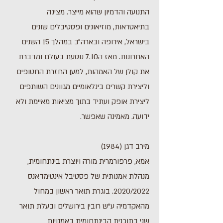
התנועה והדמיון שהוא מייצר. מציגה
בתיאטראות, מוזיאונים ופסטיבלים שונים
בישראל, אירופה ובארה״ב במהלך 15 השנים
האחרונות. מאז ה7.10 נוסעת בעולם ומדברת
את קולן של האמהות, למען החזרת החטופים
וליצירת קשרים בינלאומיים מגוונים השותפים
ליצירת אופק ועתיד בתוך מציאות מאיימת ולא
ידועה. מאמינה שאפשר.
מירב דגן (1984)
אמא, פרפורמרית מורה ויוצרת בינתחומית,
מנהלת אמנותית של פסטיבל אינטימדאנס
2020/2022. בוגרת תואר ראשון במחול
מהאקדמיה ע"ש רובין בירושלים ובעלת תואר
שני בתוכנית הבינתחומית באמנויות