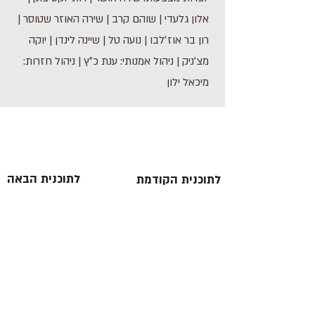
אלון גלעדי | שוהם קרב | שירה האוזר שטוסר |
רון בר אוז׳לבו | נועה טל | שיינה לינדן | יוקה
מצ׳ניק | ניהול אמנותי: ענת כ״ץ | ניהול חזרות:
מיכאל ילון
לתוכנית הבאה
לתוכנית הקודמת
כתובת : רחוב הפרסה 3, ירושלים
משרד:
2
02-624458
מייל :
office@docdance.com
בין שמיים לארץ