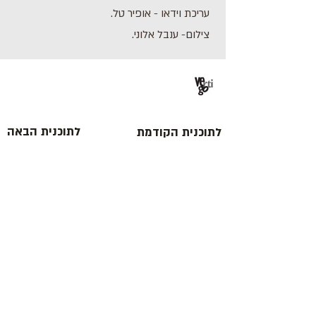
עריכת וידאו - אופיר טל.
צילום- ענבל אלוני.
לתוכנית הבאה
לתוכנית הקודמת
כתובת : רחוב הפרסה 3, ירושלים
משרד:
2
02-624458
מייל :
office@docdance.com
בין שמיים לארץ
יהדות - תרבות - עכשיו