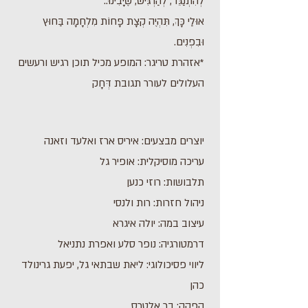
לְהִתְנַגֵּד, לְהַרְגִּישׁ, שֶׁיָּבִינוּ..
אוּלַי כָּךְ, תִּהְיֶה קְצָת פָּחוֹת מִלְחָמָה בַּחוּץ
וּבִפְנִים.
*אזהרת טריגר: המופע מכיל תוכן רגיש ורעשים
העלולים לעורר תגובת דְּחָק
יוצרים מבצעים: איריס ארז ואלעד וזאנה
עריכה מוסיקלית: אופיר גל
תלבושות: רוזי כנען
ניהול חזרות: רות ולנסי
עיצוב במה: יולה איגרא
דרמטורגיה: נופר סלע ואפרת נתניאל
ליווי פסיכולוגי: ליאת שבתאי גל, יפעת גרינולד
כהן
הפקה: בר אלטרס