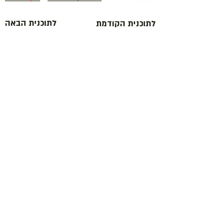
לתוכנית הבאה
לתוכנית הקודמת
כתובת : רחוב הפרסה 3, ירושלים
משרד:
2
02-624458
מייל :
office@docdance.com
בין שמיים לארץ
יהדות - תרבות - עכשיו