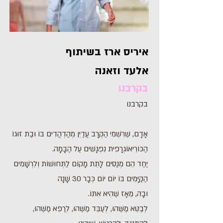
איריס ארז בשיתוף
אלעד וזאנה
בקרבנו
בקרבנו
אָדָם, שֶׁרִשְׁמִי הַקְּרָב עֲדַיִן מְהַדְהֲדִים בּוֹ וּבַת זוּגוֹ
הַכּוֹרֵיאוֹגְרָפִית נִפְגָּשִׁים עַל הַבָּמָה.
יַחַד הֵם מְנַסִּים לָתֵת מָקוֹם לַתְּחוּשׁוֹת וְלִרְשָׁמִים
הַקַּיָּמִים בּוֹ יוֹם יוֹם כְּבָר 30 שָׁנָה
וּבָהּ, מֵאָז שֶׁהִיא אִתּוֹ.
לְבַטֵּא מַשֶּׁהוּ, לְעַבֵּד מַשֶּׁהוּ, לְרַפֵּא מַשֶּׁהוּ,