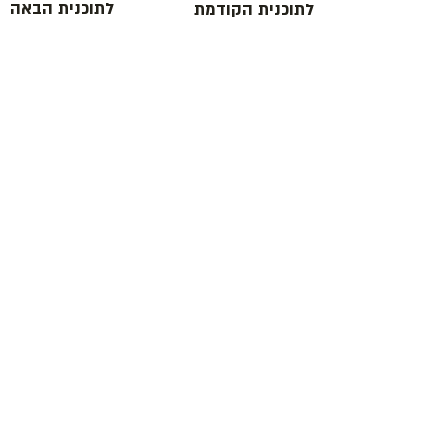
לתוכנית הבאה
לתוכנית הקודמת
כתובת : רחוב הפרסה 3, ירושלים
משרד:
2
02-624458
מייל :
office@docdance.com
בין שמיים לארץ
יהדות - תרבות - עכשיו