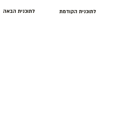
לתוכנית הבאה
לתוכנית הקודמת
כתובת : רחוב הפרסה 3, ירושלים
משרד:
2
02-624458
מייל :
office@docdance.com
בין שמיים לארץ
יהדות - תרבות - עכשיו