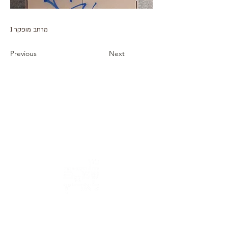
מרחב מופקר 1
Previous
Next
כתובת : רחוב הפרסה 3, ירושלים
משרד:
2
02-624458
מייל :
office@docdance.com
בין שמיים לארץ
יהדות - תרבות - עכשיו