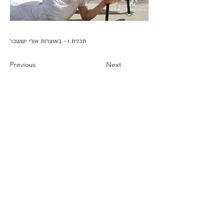
תכנית ו - באוצרות אורי יששכר
Previous
Next
כתובת : רחוב הפרסה 3, ירושלים
משרד:
2
02-624458
מייל :
office@docdance.com
בין שמיים לארץ
יהדות - תרבות - עכשיו