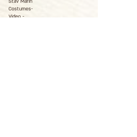
Stav Marin
Costumes-
Video -
Ron Geva
Facebook
/
Instagram
לרכישת כרטיסים
כתובת : רחוב הפרסה 3, ירושלים
משרד:
2
02-624458
מייל :
office@docdance.com
בין שמיים לארץ
יהדות - תרבות - עכשיו