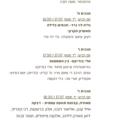
פרפורמר: משה זנבה
תכנית ה'
יום רביעי, י"ד תמוז, 17.07 | 16:30
גליה לוי גרד- חכמים בלילה
תאטרון הקרון:
רעיון, עיצוב והפעלה: גלי לוי-גרד
תכנית ו'
יום רביעי, י"ד תמוז, 17.07 | 17:30
אלי בנדיקט- בין השמשות
כוריאוגרפיה וביצוע מחול: אלי בנדיקט
נגנים: הרכב די גאסן טריו: גל קליין- קלרינט, ינוש הורויץ-
אקורדיון, אורי נוה- כלי הקשה
תכנית ז'
יום רביעי, יד תמוז, 17.07 | 18:30
מאחיה, קבוצת תנועה עממית - דבקה
אייל עוגן, אליאור חבני, אלון ברששת, דני קינרייך,
ז'אן מארק לילינג, אלקנה מייטליס, תומר נבות
מוסיקאים: יוני שרון - כלי הקשה, אליהו דגמי - סאז,
יניב עובדיה - זורנה