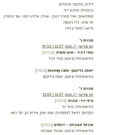
לילינג, אלקנה מייטליס
בהנחיית: אלכס ריף
מוסיקאים: יאיר תחריר כוכב- שירה, אליהו דגמי- עוד וגיטרה,
יוני שרון- כלי הקשה
וידיאו: רפאל בלולו
תכנית ג'
יום שלישי, י"ג תמוז, 16.07 | 19:30
נטלי דביר - אנא טומיה
[בכורה]
כוריאוגרפיה וביצוע: נטלי דביר
יואנה בליקמן- money rain
[בכורה]
כוריאוגרפיה וביצוע: יואנה בליקמן
תכנית ד'
יום שלישי, י"ג תמוז, 16.07 | 21:00
ציפי ניר- אבויה
[בכורה]
כוריאוגרפיה: ציפי ניר
רקדניות: דניאל למנסדורף, נעמי אוזן, אירית רון, יעל רואו
אורטל אצבחה - ירוסלם
[בכורה]
כוריאוגרפיה וביצוע: אורטל אצבחה