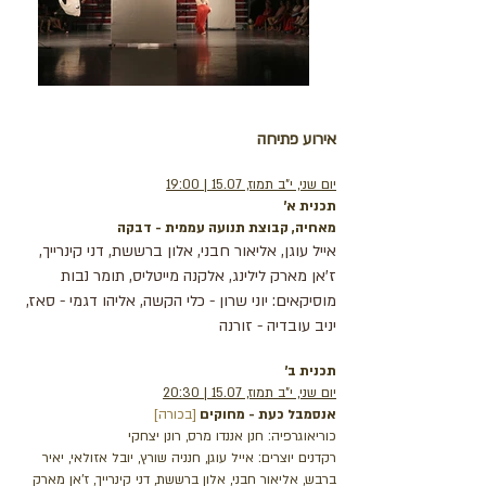
אירוע פתיחה
יו
ם שני, י"ב תמוז, 15.07 | 19:00
תכנית א'
מאחיה, קבוצת תנועה עממית - דבקה
אייל עוגן, אליאור חבני, אלון ברששת, דני קינרייך,
ז'אן מארק לילינג, אלקנה מייטליס, תומר נבות
מוסיקאים: יוני שרון - כלי הקשה, אליהו דגמי - סאז,
יניב עובדיה - זורנה
תכנית ב'
יום שני, י"ב תמוז, 15.07 | 20:30
אנסמבל כעת - מחוקים
[בכורה]
כוריאוגרפיה: חנן אננדו מרס, רונן יצחקי
רקדנים יוצרים: אייל עוגן, חנניה שורץ, יובל אזולאי, יאיר
ברבש, אליאור חבני, אלון ברששת, דני קינרייך, ז'אן מארק