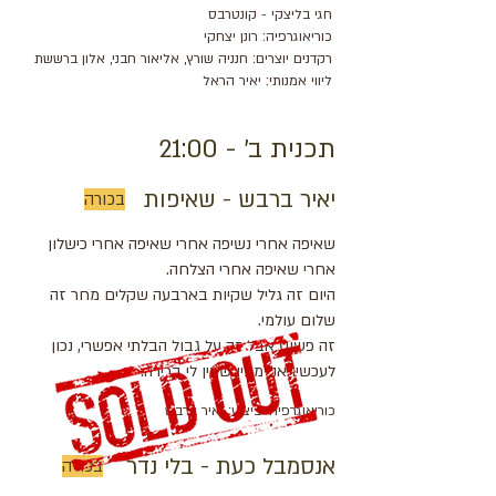
חגי בליצקי - קונטרבס
כוריאוגרפיה: רונן יצחקי
רקדנים יוצרים: חנניה שורץ, אליאור חבני, אלון ברששת
ליווי אמנותי: יאיר הראל
תכנית ב' - 21:00
יאיר ברבש - שאיפות
בכורה
שאיפה אחרי נשיפה אחרי שאיפה אחרי כישלון
אחרי שאיפה אחרי הצלחה.
היום זה גליל שקיות בארבעה שקלים מחר זה
שלום עולמי.
זה פשוט אבל זה על גבול הבלתי אפשרי, נכון
לעכשיו אני מבין שאין לי ברירה.
כוריאוגרפיה וביצוע: יאיר ברבש
אנסמבל כעת - בלי נדר
בכורה