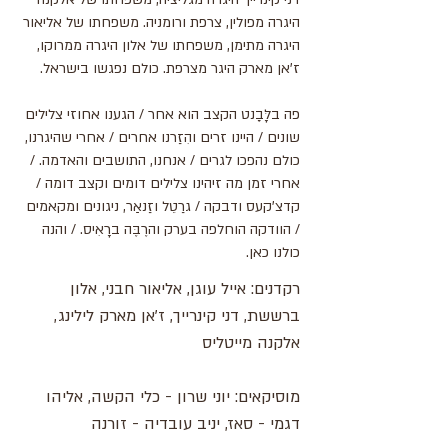
היגרה מפולין, צרפת ורומניה. משפחתו של אליאור
היגרה מתימן, משפחתו של אלון היגרה ממרוקו,
ז'אן מארק היגר מצרפת. כולם נפגשו בישראל.
פה בלָּבֶַנט הקצב הוא אחר / הגענו אחוזי צלילים
שונים / היינו זרים והִזַרנו אחרים / אחרי שהיגרנו,
כולם נהפכו לגרים / אנחנו, התושבים והאדמה. /
אחרי זמן מה זיהינו צלילים דומים וקצב דומה /
קדצ'קעס ודבקה / גרַטֵל וזַנאַר, ניגונים ומקאמים
/ הוודקה הוחלפה בערק והרֶבֶּה ברָאִיס. / והנה
כולנו כאן.
רקדנים: אייל עוגן, אליאור חבני, אלון
ברששת, דני קינרייך, ז'אן מארק לילינג,
אלקנה מייטליס
מוסיקאים: יוני שרון - כלי הקשה, אליהו
דגמי - סאז, יניב עובדיה - זורנה