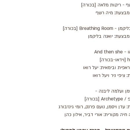
ף - ריקות מלאה [בכורה]
ומבצעת: מיה רשף
Breathing Ro [בכורה]
מבצעת: יואנה בליקמן
יעל רואו - And then she
רה]
ראפית ובימאית: יעל רואו
 ציפי ניר ויעל רואו
מן ועלמה ליבנה -
A [בכורה]
 עדן ויסמן, נועם פרנק, רומי גינזבורג
חיה מקורית: אורי דביר, אילון כהן