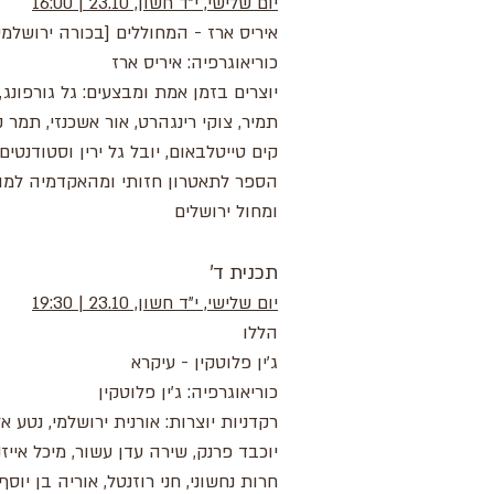
יום שלישי, י"ד חשון, 23.10 | 16:00
איריס ארז - המחוללים [בכורה ירושלמי
כוריאוגרפיה: איריס ארז
יוצרים בזמן אמת ומבצעים: גל גורפונג,
תמיר, צוקי רינגהרט, אור אשכנזי, תמר ק
קים טייטלבאום, יובל גל ירין וסטודנטים
הספר לתאטרון חזותי ומהאקדמיה למו
ומחול ירושלים
תכנית ד'
יום שלישי, י"ד חשון, 23.10 | 19:30
הללו
ג'ין פלוטקין - עיקרא
כוריאוגרפיה: ג'ין פלוטקין
רקדניות יוצרות: אורנית ירושלמי, נטע אל
יוכבד פרנק, שירה עדן עשור, מיכל אייזנ
חרות נחשוני, חני רוזנטל, אוריה בן יוסף,