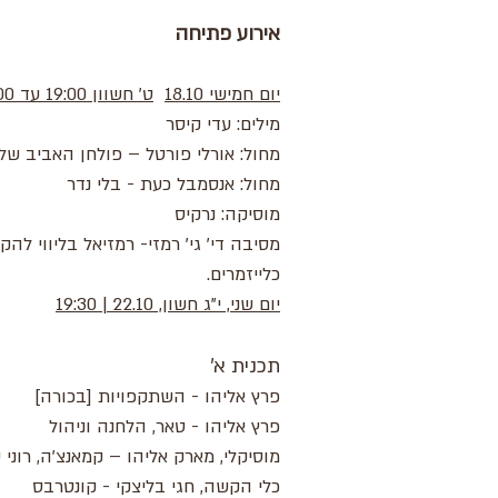
אירוע פתיחה
יום חמישי 18.10
ט' חשוון 19:00 עד 01:00
מילים: עדי קיסר
מחול: אורלי פורטל – פולחן האביב של
מחול: אנסמבל כעת - בלי נדר
מוסיקה: נרקיס
מסיבה די' גי' רמזי- רמזיאל בליווי להק
כלייזמרים.
יום שני, י"ג חשון, 22.10 | 19:30
תכנית א'
פרץ אליהו - השתקפויות [בכורה]
פרץ אליהו - טאר, הלחנה וניהול
מוסיקלי, מארק אליהו – קמאנצ'ה, רוני ע
כלי הקשה, חגי בליצקי - קונטרבס