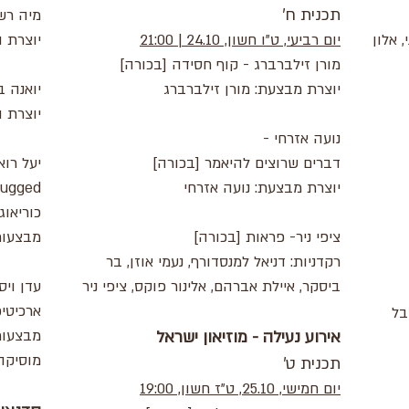
תכנית ח'
מיה רש
, אלון
יום רביעי, ט"ו חשון, 24.10 | 21:00
יוצרת 
מורן זילברברג - קוף חסידה [בכורה]
יוצרת מבצעת: מורן זילברברג
יואנה בליקמן - om
יוצרת ו
נועה אזרחי -
דברים שרוצים להיאמר [בכורה]
יוצרת מבצעת: נועה אזרחי
hugged [וידאו-בכו
כוריאוג
ציפי ניר- פראות [בכורה]
מבצעות:
רקדניות: דניאל למנסדורף, נעמי אוזן, בר
ביסקר, איילת אברהם, אלינור פוקס, ציפי ניר
עדן ויס
ארכיטיפ / rchetype
בל
מבצעות:
אירוע נעילה - מוזיאון ישראל
מוסיקה 
תכנית ט'
יום חמישי, 25.10, ט"ז חשון, 19:00