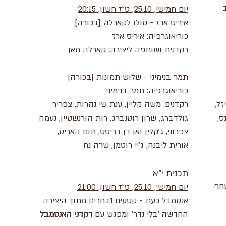
יום חמישי, 25.10, ט"ז חשון, 20:15
איריס ארז - סולו לקארלה [בכורה]
כוריאוגרפיה: איריס ארז
רקדנית ושותפה ליצירה: קארלה מאן
תמר בנימיני - שלוש תמונות [בכורה]
כוריאוגרפיה: תמר בנימיני
זל,
רקדנים: משה קליין, ענת שי נהרות, צפריר
ס,
גולדברג, שרון רוטנברג, רות הורנשטיין, נעמה
צפרוני, ג'קלין ואן דן דריסט, תום האריס,
אורית ליבנה, ג'יי רוטמן, שרה נח
תכנית י"א
שחף
יום חמישי, 25.10, ט"ז חשון, 21:00
אנסמבל כעת - קטעים נבחרים מתוך היצירה
החדשה 'בלי נדר' ומפגש עם
רקדני האנסמבל