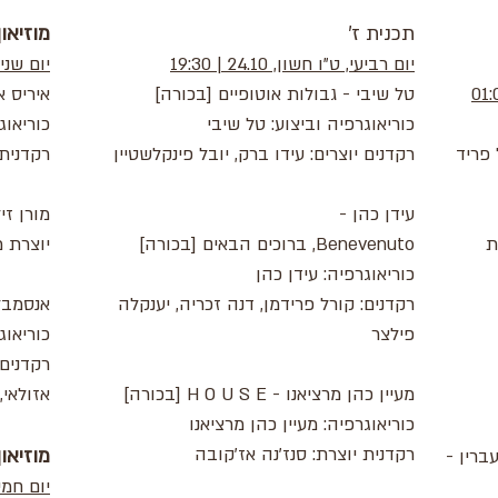
תכנית ז'
מוזיאו
יום רביעי, ט"ו חשון, 24.10 | 19:30
יום שני, 29.10, כ' חשון, 0
טל שיבי - גבולות אוטופיים [בכורה]
איריס א
כוריאוגרפיה וביצוע: טל שיבי
כוריאוג
 פריד
רקדנים יוצרים: עידו ברק, יובל פינקלשטיין
רקדנית
עידן כהן -
מורן זי
ת
Benevenuto, ברוכים הבאים [בכורה]
יוצרת מ
כוריאוגרפיה: עידן כהן
רקדנים: קורל פרידמן, דנה זכריה, יענקלה
אנסמבל 
פילצר
כוריאוג
רקדנים 
מעיין כהן מרציאנו - H O U S E [בכורה]
אזולאי,
כוריאוגרפיה: מעיין כהן מרציאנו
רקדנית יוצרת: סנז'נה אז'קובה
מוזיאו
ברין -
יום חמישי, 1.11, כ"ג