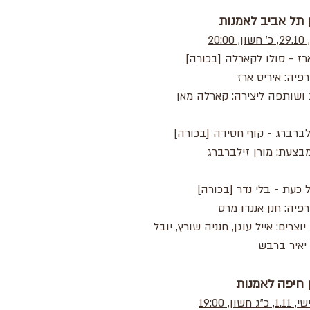
ן תל אביב לאמנות
20:0
רז - סולו לקארלה [בכורה]
רפיה: איריס ארז
 ושותפה ליצירה: קארלה מאן
לברברג - קוף חסידה [בכורה]
בצעת: מורן זילברברג
כעת - בלי נדר [בכורה]
רפיה: חנן אננדו מרס
יוצרים: אייל עוגן, חנניה שורץ, יובל
 יאיר ברבש
ן חיפה לאמנות
 חשון, 19:00