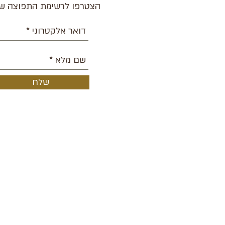
הצטרפו לרשימת התפוצה של
שלח
אודות
הופעות קרובות
אנסמבל כעת
בית הספר
מסלול נשים 2026
פסטיבל
פרויקטים
מהעיתונות