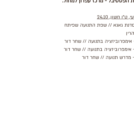
 הפסטיבל - מרכז עפרון למחול:
, ט"ו חשון, 24.10
9- סדנת גאגא // שפת התנועה שפיתח
רין