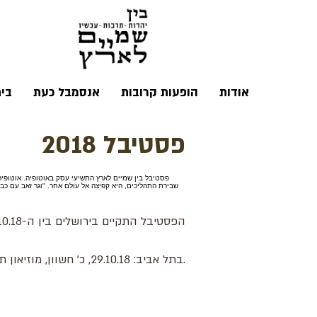
אודות
הופעות קרובות
אנסמבל כעת
בי
פסטיבל 2018
פסטיבל בין שמיים לארץ התשיעי עסק באוטופיה. אוטופיה 
שבירת התהליכים, היא קפיצה אל עולם אחר. "וגר זאב עם כב
הפסטיבל התקיים בירושלים בין ה-18.10.18 ל-25.10.18, י"ג עד ט"ז חשוון, במרכז ז'ראר בכר ובמוזיאון ישראל.
.בתל אביב: 29.10.18, כ' חשוון, מוזיאון תל אביב לאמנות, ובחיפה: 1.11.18, כ"ג חשוון במוזיאון חיפה לאמנות