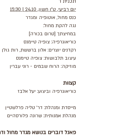
תכנית ו'
יום רביעי, ט"ו חשון, 24.10 | 15:30
כנס מחול, אוטופיה ומגדר
נגה להקת מחול:
במחיצתך [טרום בכורה]
כוריאוגרפיה: צופיה טיימנס
רקדנים יוצרים: אלון ברששת, רות גולן
עיצוב תלבושות: צופיה טיימנס
מוזיקה: הרוח שבמים - רוני עברין
קצוות
כוריאוגרפיה וביצוע: יעל אלבז
מייסדת ומנהלת: דר' טליה פרלשטיין
מנהלת אמנותית: שרונה פלורסהיים
פאנל דוברים בנושא מגדר מחול ודת