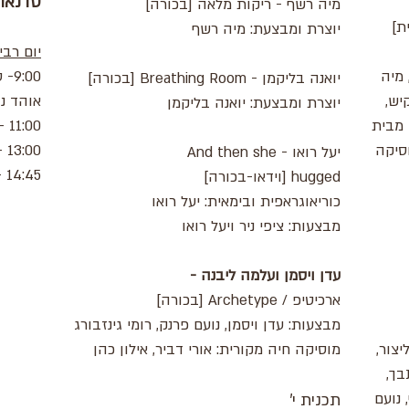
סדנאות
מיה רשף - ריקות מלאה [בכורה]
ת]
יוצרת ומבצעת: מיה רשף
יום רביעי
 מיה
:00
יואנה בליקמן - Breathing Room [בכורה]
יש,
אוהד נה
יוצרת ומבצעת: יואנה בליקמן
 מבית
11:00 - אימפרוביזציה בתנועה // שחר דור
סיקה
13:00 - אימפרוביזציה בתנועה // שחר דור
יעל רואו - And then she
14:45 - מדרש תנועה // שחר דור
hugged [וידאו-בכורה]
כוריאוגראפית ובימאית: יעל רואו
מבצעות: ציפי ניר ויעל רואו
עדן ויסמן ועלמה ליבנה -
ארכיטיפ / Archetype [בכורה]
מבצעות: עדן ויסמן, נועם פרנק, רומי גינזבורג
יצור,
מוסיקה חיה מקורית: אורי דביר, אילון כהן
בך,
 נועם
תכנית י'