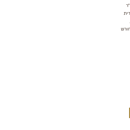
"ר
דית
חורש
בין שמיים לארץ
כתובת : 
יהדות - תרבות - עכשיו
משרד:
מייל :
m