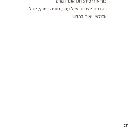
כוריאוגרפיה: חנן אננדו מרס
רקדנים יוצרים: אייל עוגן, חנניה שורץ, יובל
אזולאי, יאיר ברבש
: