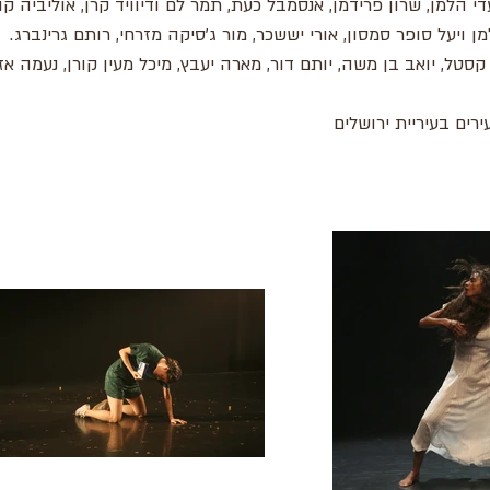
י הלמן, שרון פרידמן, אנסמבל כעת, תמר לם ודיוויד קרן, אוליביה קור
 ויעל סופר סמסון, אורי יששכר, מור ג'סיקה מזרחי, רותם גרינברג.
סטל, יואב בן משה, יותם דור, מארה יעבץ, מיכל מעין קורן, נעמה אזר
רים בעיריית ירושלים