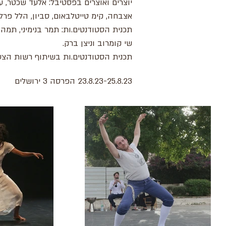
יוצרים ואוצרים בפסטיבל: אלעד שכטר, עד
אצבחה, קימ טייטלבאום, סביון, הלל פרלמן
תכנית הסטודנטים.ות: תמר בנימיני, תמה ק
שי קומרוב וניצן ברק.
תכנית הסטודנטים.ות בשיתוף רשות הצעי
23.8.23-25.8.23 הפרסה 3 ירושלים