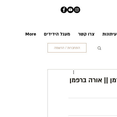
יתונות
צרו קשר
מעגל הידידים
More
התחברות / הרשמה
ן || אורה ברפמן