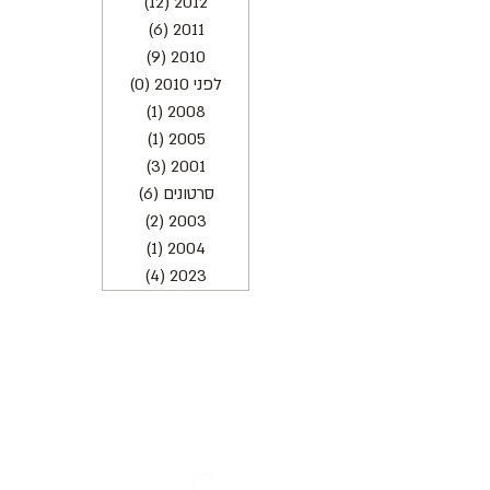
2012
(12)
12 פוסטים
2011
(6)
6 פוסטים
2010
(9)
9 פוסטים
לפני 2010
(0)
0 פוסטים
2008
(1)
פוסט 1
2005
(1)
פוסט 1
2001
(3)
3 פוסטים
סרטונים
(6)
6 פוסטים
2003
(2)
2 פוסטים
2004
(1)
פוסט 1
2023
(4)
4 פוסטים
כתובת : רחוב הפרסה 3, ירושלים
משרד:
2
02-624458
מייל :
office@docdance.com
בין שמיים לארץ
יהדות - תרבות - עכשיו