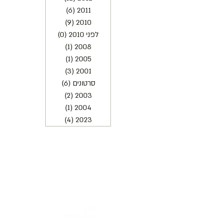
2011
(6)
6 פוסטים
2010
(9)
9 פוסטים
לפני 2010
(0)
0 פוסטים
2008
(1)
פוסט 1
2005
(1)
פוסט 1
2001
(3)
3 פוסטים
סרטונים
(6)
6 פוסטים
2003
(2)
2 פוסטים
2004
(1)
פוסט 1
2023
(4)
4 פוסטים
כתובת : רחוב הפרסה 3, ירושלים
משרד:
2
02-624458
מייל :
office@docdance.com
בין שמיים לארץ
יהדות - תרבות - עכשיו