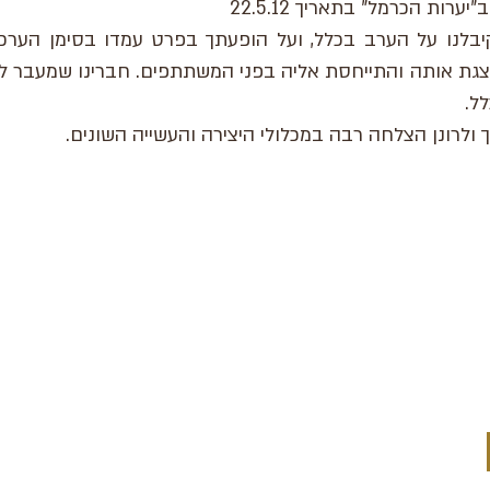
ערות הכרמל" בתאריך 22.5.12
בלנו על הערב בכלל, ועל הופעתך בפרט עמדו בסימן הערכה
גת אותה והתייחסת אליה בפני המשתתפים. חברינו שמעבר לים
לל.
 ולרונן הצלחה רבה במכלולי היצירה והעשייה השונים.
בין שמיים לארץ
כתובת : 
יהדות - תרבות - עכשיו
משרד:
מייל :
m