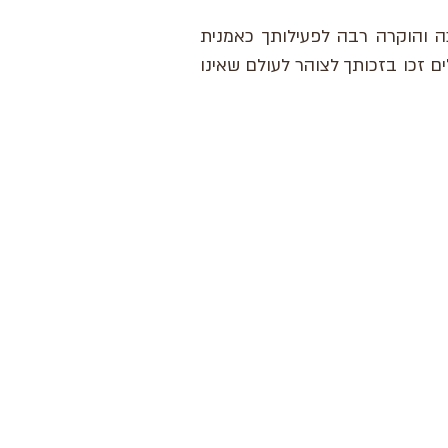
 והוקרה רבה לפעילותך כאמנית
 זכו בזכותך לצוהר לעולם שאינו
רחוב הפרסה 3, ירושלים
02-624458
2
office@docdance.co