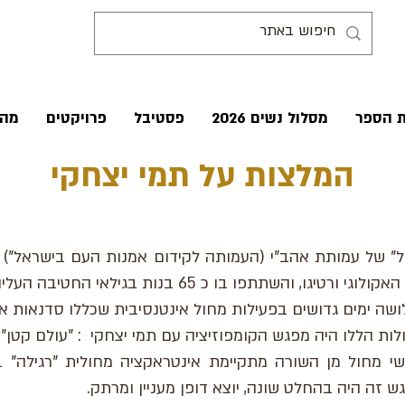
ת הספר
מסלול נשים 2026
פסטיבל
פרויקטים
מהע
המלצות על תמי יצחקי
" של עמותת אהב"י (העמותה לקידום אמנות העם בישראל") 
שה ימים גדושים בפעילות מחול אינטנסיבית שכללו סדנאות אמן
ת הללו היה מפגש הקומפוזיציה עם תמי יצחקי : "עולם קטן".
י מחול מן השורה מתקיימת אינטראקציה מחולית "רגילה" ב
 זה היה בהחלט שונה, יוצא דופן מעניין ומרתק.