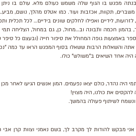
בנתה מפגש בו הגוף שלה משמש כעולם מלא. עולם בו ניתן 
 משברים, תקוות, אכזבות ועוד. כמו אטלס מהלך, נושם, מביע..
 לזרועות, לידיים ואפילו לחלקים שונים בידיים... לכל תכלית ותפ
, בהמון חכמה ותבונה וב...מחול, כן, גם במחול, הצליחה תמי
ספר באמצעות גופה המחולל את סיפור חייה (ובעצם כל סיפר 
אתה והשאלות הרבות ששאלו בסוף המפגש הראו עד כמה "נכנסו
היה אחד השיאים ב"משולש" כולו.
י היה נהדר, כולם יצאו נפעמים. המון אנשים הגיעו לאחר מכ
להקסים את כולנו, היה מצוין!
, ונשמח לשיתוף פעולה בהמשך.
 אני מבקש להודות לך מקרב לך, בשם נאמני וצוות קרן אבי 