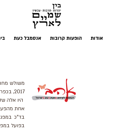
אודות
הופעות קרובות
אנסמבל כעת
בי
משולש מחול
2017, בכפר האקולוגי ורטיגו, והשתתפו בו כ 65 בנות בגילאי החטיבה העליונה מכל הארץ.
היו אלה שלו
אחת מהפעולו
בד"כ במפגש
בפועל במפגש