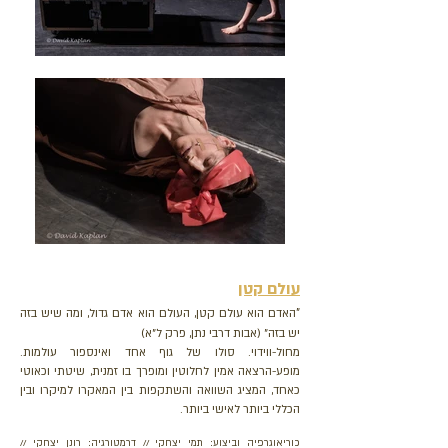
עולם קטן
"
האדם הוא עולם קטן, העולם הוא אדם גדול, ומה שיש בזה
יש בזה" (אבות דרבי נתן, פרק ל"א)
מחול-ווידוי. סולו של גוף אחד ואינספור עולמות.
מופע-הרצאה אמין לחלוטין ומופרך בו זמנית, שיטתי וכאוטי
כאחד, המציג השוואה והשתקפות בין המאקרו למיקרו ובין
הכללי ביותר לאישי ביותר.
כוריאוגרפיה וביצוע: תמי יצחקי // ​דרמטורגיה: רונן יצחקי //