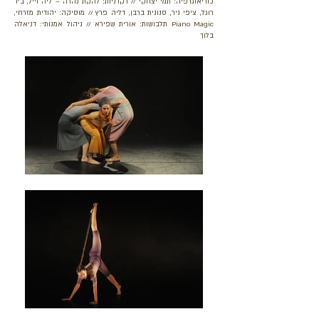
כוריאוגרפיה: תמי יצחקי // רקדניות: להקת נהרה – ליה וייל, ב"ר
רוגל, ציפי ניר, סנונית ברבן, דליה פרץ // מוסיקה: יהודית מזרחי,
Piano Magic תלבושות: אורית שפירא // ניהול אמנותי: דניאלה
בלוך