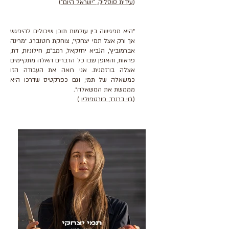
(
עידית סוסליק, "ישראל היום"
)
״היא מפגישה בין עולמות תוכן שיכולים להיפגש
אך ורק אצל תמי יצחקי״, צוחקת רוטנברג. ״מרינה
אברמוביץ׳, הנביא יחזקאל, רמב״ם, חילוניות, דת,
פראות, והאופן שבו כל הדברים האלה מתקיימים
אצלה בו־זמנית. אני רואה את העבודה הזו
כמשאלה של תמי, וגם כפרקטיס שדרכו היא
מממשת את המשאלה״.
(
ג'וי ברנרד, פורטפוליו
)