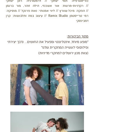
כוריאוגרפיה: תמי יצחקי // דרמטורגיה: רונן יצחקי
//
רקדניות-מרצות: אור אשכנזי, הילה זוהר, מור ברגמן
// הפקה: מיכל שוורץ // ליווי אמנותי: נאוה פרנקל // מוסיקה:
רמי טרייסטמן Ramix Studio // עיצוב במה ותלבושות: קרן
דמבינסקי
מתוך הביקורות
:
"מופע מיוחד, אינטליגנטי ומפעיל את החושים... נדבך יצירתי
ופילוסופי לעשייה המחקרית שלנו"
(צוות מכון ירושלים למחקרי מדיניות)