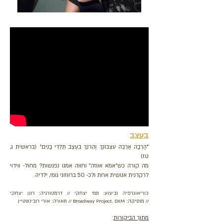
בעצב
"
הַרְבָה אַרְבֶה עִצְבוֹנֵךְ וְהֵרנֵךְ בְעֶצֶב תֵלְדִי בָנִים" (בראשית ג,
טז)
מה קורה כש"אמא אווזה" וחווה אמנו נפגשות? מחול- ווידוי
לרקדנית אנושית אחת ולכ- 50 ברווזוני גומי, ילדיה.
כוריאוגרפיה וביצוע: תמי יצחקי // דרמטורגיה: רונן יצחקי
//
מוסיקה: Broadway Project, DXM // תאורה: אורי רובינשטיין
מתוך הביקורות
: