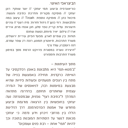
הביוגראפי האישי.
כוריאוגרפיה וביצוע: תמי יצחקי // יוצר שותף: רונן
יצחקי // מוסיקה מקורית והדרכת כתיבה והגשה:
מיכאל כהן // מוסיקה נוספת: Tirzah // עיצוב במה
ותלבושות: רוזי כנען // ניהול חזרות: מיה רשף // עיניים
חיצוניות: עלית קרייז, נופר סלע, חנן אננדו מרס, איריס
ארז // צילום: יאיר מיוחס, נטשה שחנס
תודות: בין שמיים לארץ, מפעל הפיס, עיריית ירושלים,
משרד התרבות, תיאטרון תמונע, רננה רז, עופר עמרם,
דנה רוטנברג, עודד גרף
*היצירה נוצרה במסגרת פרויקט הרמת מסך במימון
משרד התרבות והספורט
מתוך העיתונות –
"ב'מטא-תמי' היא מתבוננת באופן רפלקסיבי על
הווייתה כרקדנית. תחילה באמצעות בנייה של
מתח בין רצפים תנועתיים ופעולות פיזיות שהיא
מבצעת במיומנות רבה, לניואנסים של הגדרה
עצמית שחותרים תחתם. בהדרגה מתהווה
המהלך ל"כתיבת רצף" גופנית, שבמסגרתה נעה
יצחקי בחופשיות בין הרצאה מודגמת וביצוע
מחודש של אמנות הפרפורמנס. דרך הזליגות
הללו בין מרחבי זיכרון וידע נדמה כי יצחקי
מכוונת לגשר על הסתירות המובנות בתוכה וכך
להיות "תמי" אחת – רבת פנים ועומקים"