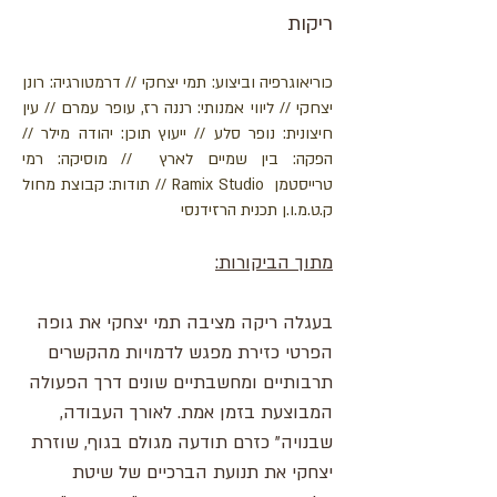
ריקות
כוריאוגרפיה וביצוע: תמי יצחקי // ​דרמטורגיה: רונן
יצחקי // ליווי אמנותי: רננה רז, עופר עמרם // עין
חיצונית: נופר סלע // ייעוץ תוכן: יהודה מילר //
הפקה: בין שמיים לארץ // מוסיקה: רמי
טרייסטמן
Ramix Studio
// תודות: קבוצת מחול
ק.ט.מ.ו.ן תכנית הרזידנסי
:מת
וך הביקורות
בעגלה ריקה מציבה תמי יצחקי את גופה
הפרטי כזירת מפגש לדמויות מהקשרים
תרבותיים ומחשבתיים שונים דרך הפעולה
המבוצעת בזמן אמת. לאורך העבודה,
שבנויה" כזרם תודעה מגולם בגוף, שוזרת
יצחקי את תנועת הברכיים של שיטת