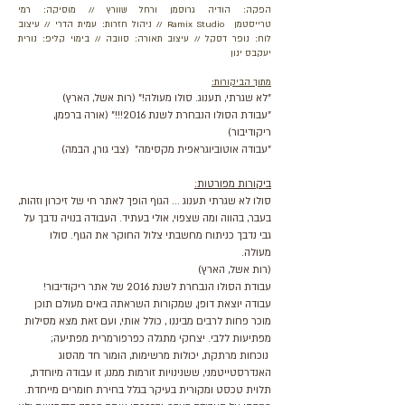
הפקה: הודיה גרוסמן ורחל שוורץ // מוסיקה: רמי
טרייסטמן
Ramix Studio
// ניהול חזרות: עמית הדרי // עיצוב
לוח: נופר דסקל // עיצוב תאורה: סוובה // בימוי קליפ: נורית
יעקבס ינון
מתוך הביקורות:
"לא שגרתי, תענוג. סולו מעולה!" (רות אשל, הארץ)
"עבודת הסולו הנבחרת לשנת 2016!!!" (אורה ברפמן,
ריקודיבור)
"עבודה אוטוביוגראפית מקסימה" (צבי גורן, הבמה)
ביקורות מפורטות:
סולו לא שגרתי תענוג ... הגוף הופך לאתר חי של זיכרון וזהות,
בעבר, בהווה ומה שצפוי, אולי בעתיד. העבודה בנויה נדבך על
גבי נדבך כניתוח מחשבתי צלול החוקר את הגוף. סולו
מעולה.
(רות אשל, הארץ)
עבודת הסולו הנבחרת לשנת 2016 של אתר ריקודיבור!
עבודה יוצאת דופן, שמקורות השראתה באים מעולם תוכן
מוכר פחות לרבים מביננו , כולל אותי, ועם זאת מצא מסילות
מפתיעות ללבי. יצחקי מתגלה כפרפורמרית מפתיעה;
נוכחות מרתקת, יכולות מרשימות, הומור חד מהסוג
האנדרסטייטמני, ששנינויות זורמות ממנו, זו עבודה מיוחדת,
תלוית טכסט ומקורית בעיקר בגלל בחירת חומרים מייחדת.