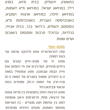
בתאטרון ירושלים, בבית מזיא, בסוזן
דלל, במוזיאון ישראל, במוזיאון ת"א לאמנות,
במוזיאון חיפה, במוזיאון ארצות המקרא,
באוניברסיטה העברית, באוניברסיטת ת"א,
בסינמטק ירושלים, בז'ראר בכר, בבית אביחי,
בגלריות, ובהיכלי תרבות ומתנסים בישובים
וערים שונות.
מטא-תמי
סולו לפרפורמרית אחת וללהקה שלמה של
בנות דמותה.
מופע חי של מופעי-חיים קטנים וגם
גדולים-מהחיים, המרכיבים את חיי היומיום ואת
חיית הבמה שבתוכנו, מסע שמתחיל במאה
ה-6 לפנה"ס, ממשיך במצרים של המאה ה-12
ובניו-יורק של המאה ה-20, ומסתיים בפופ
עכשווי ובבלגאן גדול.
מופע-הרצאה הזולג בחופשיות בין מדיות שונות
של הרצאה, מחול, פרפורמנס וראפ, ושמנסה
למזג בין עולמות תוכן מנוגדים - בין השראות
מתחומי האמנות, מעולם היהדות ומהסיפור