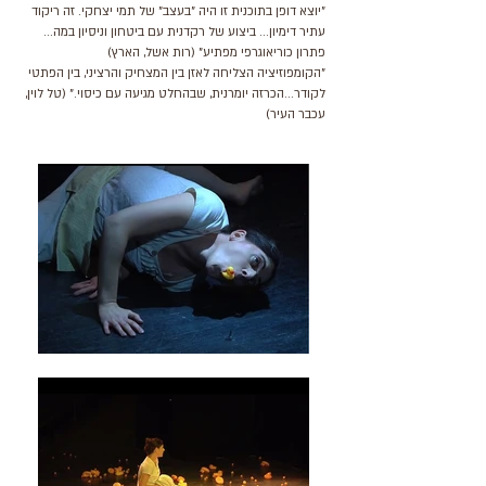
"יוצא דופן בתוכנית זו היה "בעצב" של תמי יצחקי. זה ריקוד
עתיר דימיון... ביצוע של רקדנית עם ביטחון וניסיון במה...
פתרון כוריאוגרפי מפתיע" (רות אשל, הארץ)
"הקומפוזיציה הצליחה לאזן בין המצחיק והרציני, בין הפתטי
לקודר...הכרזה יומרנית, שבהחלט מגיעה עם כיסוי." (טל לוין,
עכבר העיר)