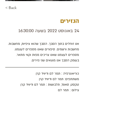
< Back
הנזירים
24 באוגוסט 2022 בשעה 16:30:00
אנו זוחלים בתוך הסבך. הסבך שהוא ציפיות, מחשבות. 
מחשבות ורשמים. סיפורים שאנו מספרים לעצמנו. 
מספרים לעצמנו שאנו צריכים מפות וקווי מתאר.
בעומק הסבך אנו מוצאים שני נזירים.
כוריאוגרפיה : תמר לם ודיוויד קרן
משתתפים: תמר לם ודיוויד קרן
טקסט, סאונד, תלבושות : תמר לם ודיוויד קרן
צילום : תמר לם
כתובת : רחוב הפרסה 3, ירושלים
משרד:
2
02-624458
מייל :
office@docdance.com