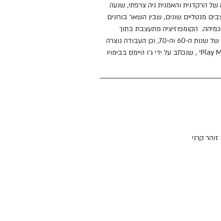
של הרקדנית והאמנית ניה צרפתי, שנעה 
בים מנטליים שונים, שבין השאר בוחנים 
מיהה.  הקומפוזיציה מתעצבת בתוך 
המרחב הסינמטי (Cinematic) של שנות ה-60 וה-70, וכן העבודה נוצרה 
בהשראת הסרט ״Play Misty for me״ , שנכתב על ידי ג׳ו היימס בבימויו 
זוהר קרני