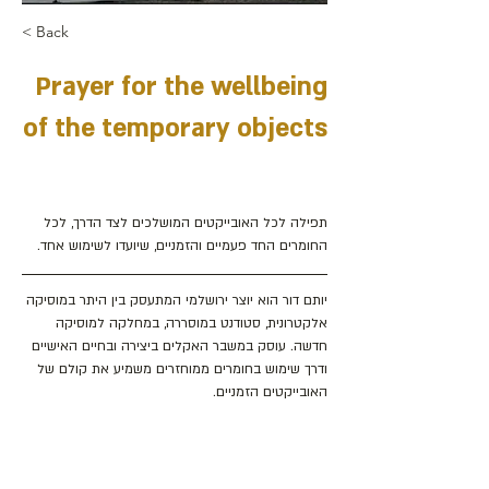
< Back
Prayer for the wellbeing
of the temporary objects
תפילה לכל האובייקטים המושלכים לצד הדרך, לכל 
החומרים החד פעמיים והזמניים, שיועדו לשימוש אחד. 
יותם דור הוא יוצר ירושלמי המתעסק בין היתר במוסיקה 
אלקטרונית, סטודנט במוסררה, במחלקה למוסיקה 
חדשה. עוסק במשבר האקלים ביצירה ובחיים האישיים 
ודרך שימוש בחומרים ממוחזרים משמיע את קולם של 
האובייקטים הזמניים.
כתובת : רחוב הפרסה 3, ירושלים
משרד:
2
02-624458