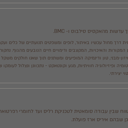
 עדשות מהאקסיס סילבוס ו- BMC.
מית דרך מחול עכשיו באיתור, לופים ומשפטים תנועתיים של כלים ועק
מקורות והאיכויות, המקצבים ודימויים חיים הנובעים מהגוף. נחקור
איזון-מבני, טון ודינמיקה המופיעים ומשתנים תוך שאנו חולקים משקל 
טומיה ופיזיולוגיה חוויתיות, מגע וקונטאקט - נתכוונן ונצלול לעומקו
 יצירתי.
ווח שבין עבודה סומאטית לטכניקת רליס ועד לחומרי רפרטואר
כן שבהם איריס ארז פועלת.