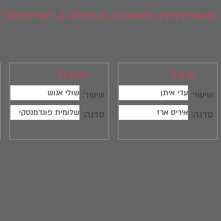
לארץ, מתחם הרב-חן, הפרסה 3, ירושלים (מעל רמי לוי)
24.5.21
3.5.21
עדי איתן
שולי אנוש
שיעור:
שיעור:
איריס ארז
שלומית פונדמנסקי
סדנה:
סדנה: