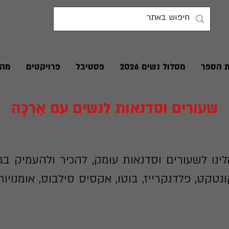
ת הספר
מסלול נשים 2026
פסטיבל
פרויקטים
מהע
שעורים וסדנאות לנשים עם אַרְכָּה
נו לשעורים וסדנאות עומק, להכיר ולהעמיק בג
ונטקט, פלדנקרייז, בוטו, אקסיס סילבוס, אומנוי