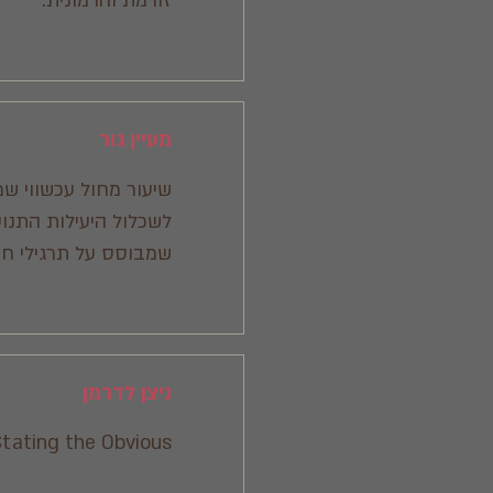
זורמת והרמונית.
מעיין גור
שיעור מחול עכשווי ש
לשכלול היעילות התנועת
שמבוסס על תרגילי חיז
ניצן לדרמן
Stating the Obvious