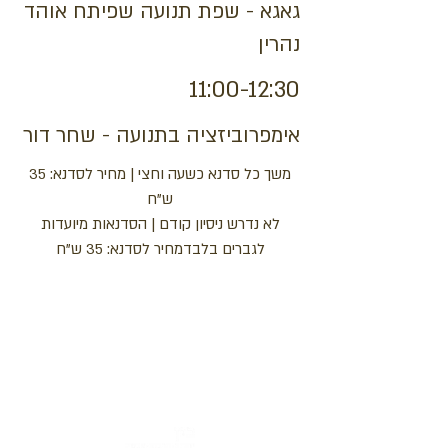
גאגא - שפת תנועה שפיתח אוהד
נהרין
11:00-12:30
אימפרוביזציה בתנועה - שחר דור
משך כל סדנא כשעה וחצי | מחיר לסדנא: 35
ש"ח
לא נדרש ניסיון קודם | הסדנאות מיועדות
לגברים בלבד
מחיר לסדנא: 35 ש"ח
כתובת : רחוב הפרסה 3, ירושלים
משרד:
2
02-624458
מייל :
office@docdance.com
בין שמיים לארץ
יהדות - תרבות - עכשיו