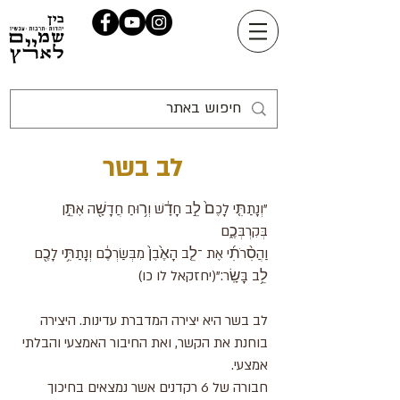
לב בשר
"וְנָתַתִּ֤י לָכֶם֙ לֵ֣ב חָדָ֔שׁ וְר֥וּחַ חֲדָשָׁ֖ה אֶתֵּ֣ן
בְּקִרְבְּכֶ֑ם
וַהֲסִ֨רֹתִ֜י אֶת ־לֵ֤ב הָאֶ֙בֶן֙ מִבְּשַׂרְכֶ֔ם וְנָתַתִּ֥י לָכֶ֖ם
לֵ֥ב בָּשָֽׂר׃"(יחזקאל לו כו)
לב בשר היא יצירה המדברת עדינות. היצירה
בוחנת את הקשר, ואת החיבור האמצעי והבלתי
אמצעי.
חבורה של 6 רקדנים אשר נמצאים בחיכוך