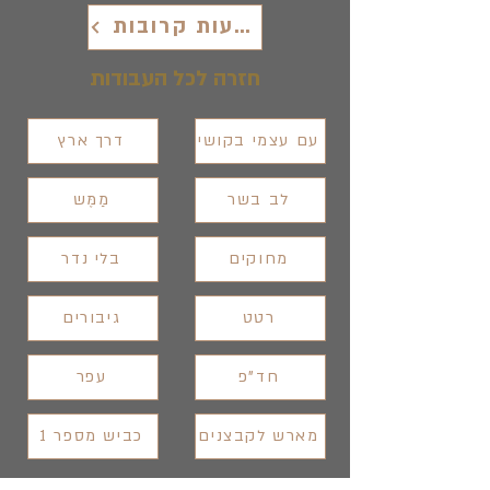
להופעות קרובות
חזרה לכל העבודות
עם עצמי בקושי
דרך ארץ
לב בשר
מַמֶּש
בלי נדר
רטט
גיבורים
חד"פ
עפר
מארש לקבצנים
כביש מספר 1