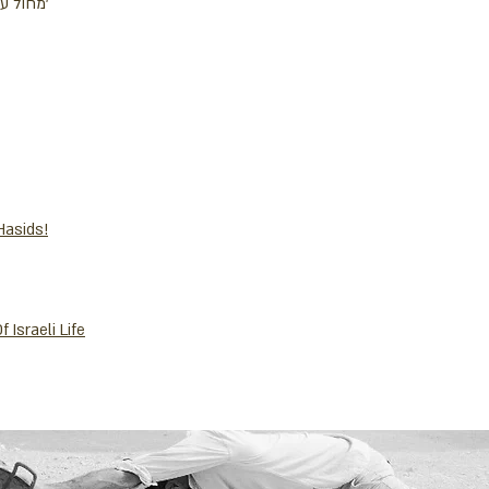
Janice Ross. 'מחול עכשיו' גליון מס' 29'
Hasids!
 Israeli Life