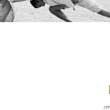
בין שמיים לארץ
כתובת : 
יהדות - תרבות - עכשיו
משרד:
מייל :
m
נו: