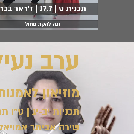
תכנית ט | 17.7 | ז'ראר בכר
נגה להקת מחול
ערב נעי
מוזיאון לאמנו
תכניות יב-יג | ט"ו תמוז, 
שירה אביתר אמויאל 