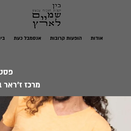
אודות
הופעות קרובות
אנסמבל כעת
בי
פסטיבל 
מרכז ז'ראר ב