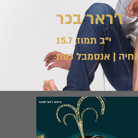
ז'ראר בכר
י"ב תמוז, 15.7
חיה | אנסמבל כעת
צילום: דאפי ספונר