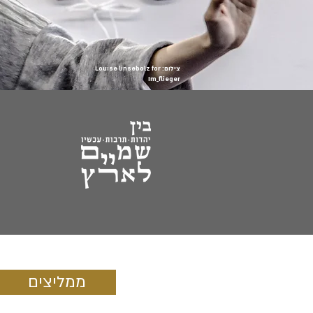
צילום: Louise linsebolz for
Im_flieger
ממליצים