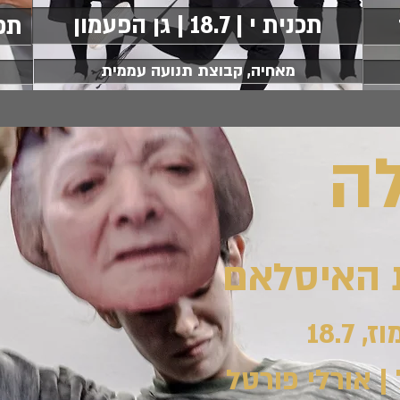
תכנית י | 18.7 | גן הפעמון
תכנית י
מאחיה, קבוצת תנועה עממית
לה
ת האיסלאם
18.7
| אורלי פורטל