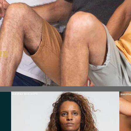
מא
צילום: תומר אפלבאום
אפלבאום